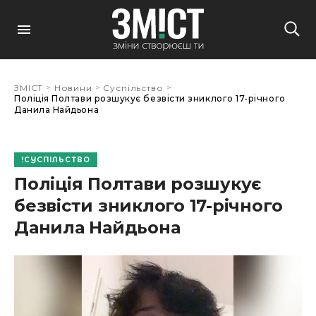
>
>
>
ЗМІСТ
Новини
Суспільство
Поліція Полтави розшукує безвісти зниклого 17-річного
Данила Найдьона
СУСПІЛЬСТВО
Поліція Полтави розшукує
безвісти зниклого 17-річного
Данила Найдьона