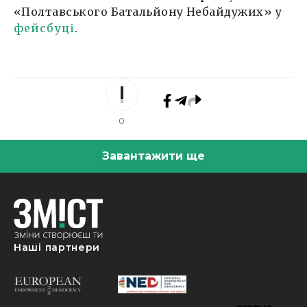
«Полтавського Батальйону Небайдужих» у
фейсбуці
.
0
Завантажити ще
Наші партнери