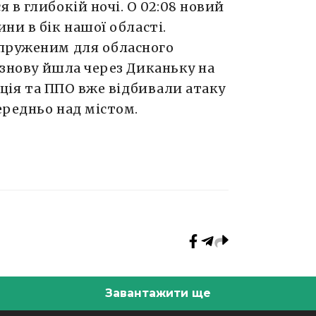
 в глибокій ночі. О 02:08 новий
ни в бік нашої області.
апруженим для обласного
А знову йшла через Диканьку на
іація та ППО вже відбивали атаку
ередньо над містом.
Завантажити ще