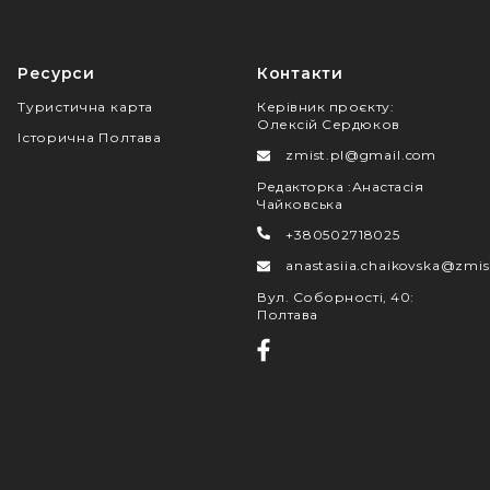
Ресурси
Контакти
Туристична карта
Керівник проєкту
:
Олексій Сердюков
Історична Полтава
zmist.pl@gmail.com
Редакторка
:
Анастасія
Чайковська
+380502718025
anastasiia.chaikovska@zmis
Вул. Соборності, 40
:
Полтава