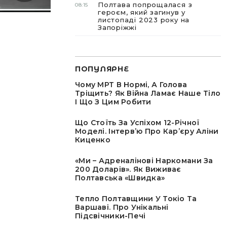
Полтава попрощалася з
08:15
героєм, який загинув у
листопаді 2023 року на
Запоріжжі
ПОПУЛЯРНЕ
Чому МРТ В Нормі, А Голова
Тріщить? Як Війна Ламає Наше Тіло
І Що З Цим Робити
Що Стоїть За Успіхом 12-Річної
Моделі. Інтервʼю Про Карʼєру Аліни
Киценко
«Ми – Адреналінові Наркомани За
200 Доларів». Як Виживає
Полтавська «швидка»
Тепло Полтавщини У Токіо Та
Варшаві. Про Унікальні
Підсвічники-Печі