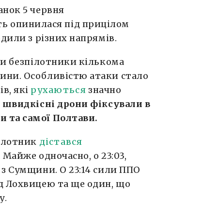
анок 5 червня
ь опинилася під прицілом
одили з різних напрямів.
чи безпілотники кількома
ини. Особливістю атаки стало
в, які
рухаються
значно
і швидкісні дрони фіксували в
 та самої Полтави.
пілотник
дістався
Майже одночасно, о 23:03,
з Сумщини. О 23:14 сили ППО
д Лохвицею та ще один, що
у.