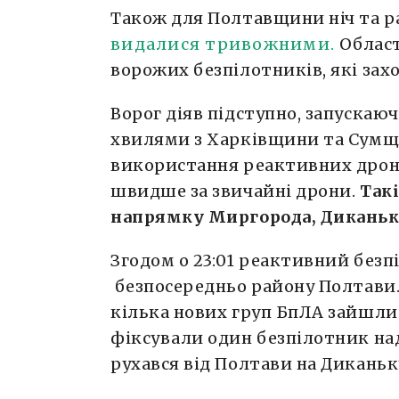
Також для Полтавщини ніч та р
видалися тривожними.
Област
ворожих безпілотників, які зах
Ворог діяв підступно, запускаю
хвилями з Харківщини та Сумщ
використання реактивних дроні
швидше за звичайні дрони.
Так
напрямку Миргорода, Диканьки
Згодом о 23:01 реактивний без
безпосередньо району Полтави. 
кілька нових груп БпЛА зайшли 
фіксували один безпілотник на
рухався від Полтави на Диканьк