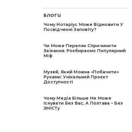
БЛОГИ
Чому Нотаріус Може Відмовити У
Посвідченні Заповіту?
Чи Може Переляк Спричинити
Заїкання: Розбираємо Популярний
Міф
Музей, Який Можна «побачити»
Руками: Унікальний Проєкт
Доступності
Чому Медіа Більше Не Може
Існувати Без Вас, А Полтава – Без
ЗМІСТу