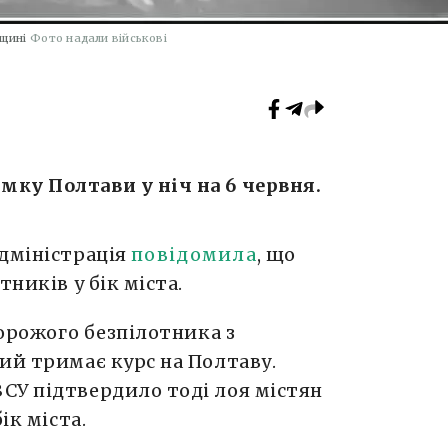
щині
Фото надали військові
ку Полтави у ніч на 6 червня.
адміністрація
повідомила
, що
тників у бік міста.
ворожого безпілотника з
ий тримає курс на Полтаву.
СУ підтвердило тоді лоя містян
ік міста.