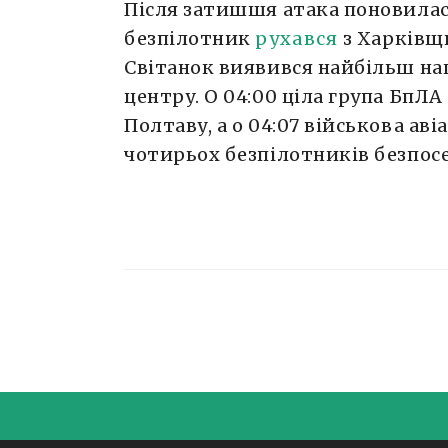
Після затишшя атака поновилася
безпілотник
рухався
з Харківщи
Світанок виявився найбільш н
центру. О 04:00 ціла група БпЛ
Полтаву, а о 04:07 військова ав
чотирьох безпілотників безпос