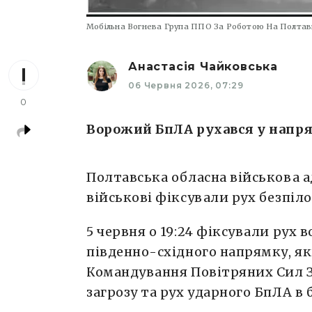
Мобільна Вогнева Група ППО За Роботою На Полтав
Анастасія Чайковська
06 Червня 2026, 07:29
0
Ворожий БпЛА рухався у напрям
Полтавська обласна військова 
військові фіксували рух безпіло
5 червня о 19:24 фіксували рух 
південно-східного напрямку, як
Командування Повітряних Сил З
загрозу та рух ударного БпЛА в б