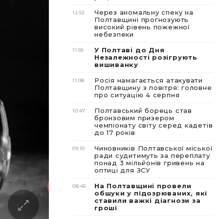
Через аномальну спеку на
12:52
Полтавщині прогнозують
високий рівень пожежної
небезпеки
У Полтаві до Дня
11:59
Незалежності розігрують
вишиванку
Росія намагається атакувати
11:08
Полтавщину з повітря: головне
про ситуацію 4 серпня
Полтавський борець став
10:47
бронзовим призером
чемпіонату світу серед кадетів
до 17 років
Чиновників Полтавської міської
09:10
ради судитимуть за переплату
понад 3 мільйонів гривень на
оптиці для ЗСУ
На Полтавщині провели
08:45
обшуки у підозрюваних, які
ставили важкі діагнози за
гроші