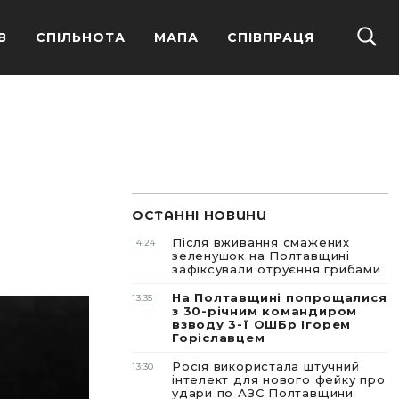
В
СПІЛЬНОТА
МАПА
СПІВПРАЦЯ
ОСТАННІ НОВИНИ
Після вживання смажених
14:24
зеленушок на Полтавщині
зафіксували отруєння грибами
На Полтавщині попрощалися
13:35
з 30-річним командиром
взводу 3-ї ОШБр Ігорем
Горіславцем
Росія використала штучний
13:30
інтелект для нового фейку про
удари по АЗС Полтавщини