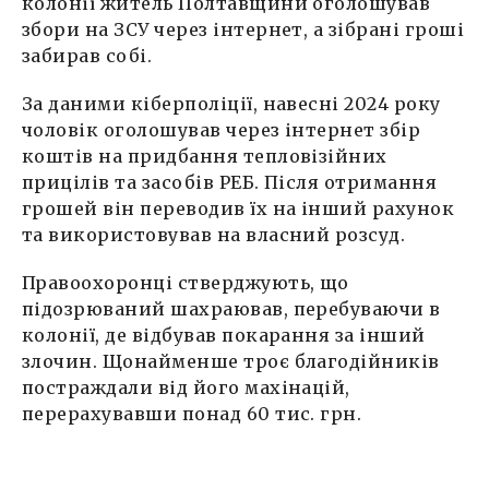
колонії житель Полтавщини оголошував
збори на ЗСУ через інтернет, а зібрані гроші
забирав собі.
За даними кіберполіції, навесні 2024 року
чоловік оголошував через інтернет збір
коштів на придбання тепловізійних
прицілів та засобів РЕБ. Після отримання
грошей він переводив їх на інший рахунок
та використовував на власний розсуд.
Правоохоронці стверджують, що
підозрюваний шахраював, перебуваючи в
колонії, де відбував покарання за інший
злочин. Щонайменше троє благодійників
постраждали від його махінацій,
перерахувавши понад 60 тис. грн.