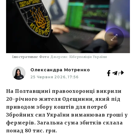
Ілюстративне Фото
Джерело: Кіберполіція України
Олександра Мотренко
25 Червня 2026, 17:56
На Полтавщині правоохоронці викрили
20-річного жителя Одещинни, який під
приводом збору коштів для потреб
Збройних сил України виманював гроші у
фермерів. Загальна сума збитків склала
понад 80 тис. грн.