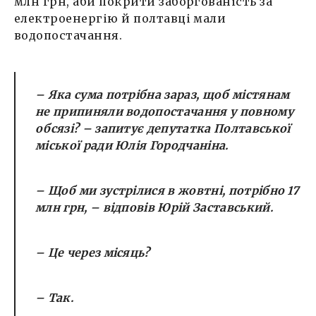
млн грн, аби покрити заборгованість за
електроенергію й полтавці мали
водопостачання.
– Яка сума потрібна зараз, щоб містянам
не припиняли водопостачання у повному
обсязі? – запитує депутатка Полтавської
міської ради Юлія Городчаніна.
– Щоб ми зустрілися в жовтні, потрібно 17
млн грн, – відповів Юрій Заставський.
– Це через місяць?
– Так.