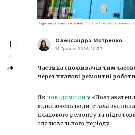
Відремонтовані Котельні
Фото: «Полтаватеплоенер
Олександра Мотренко
15 Травня 2026, 10:37
0
Частина споживачів тимчасово
через планові ремонтні роботи
Як
повідомили
у «Полтаватепл
відключень води, стала зупинк
планового ремонту та підготов
опалювального періоду.