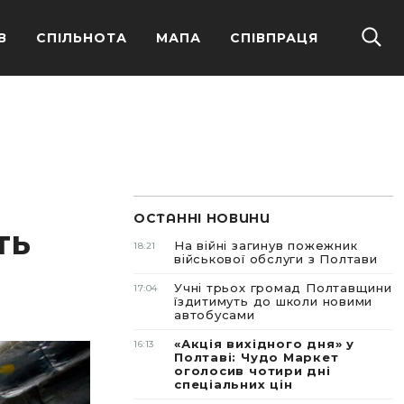
В
СПІЛЬНОТА
МАПА
СПІВПРАЦЯ
ОСТАННІ НОВИНИ
ть
На війні загинув пожежник
18:21
військової обслуги з Полтави
Учні трьох громад Полтавщини
17:04
їздитимуть до школи новими
автобусами
«Акція вихідного дня» у
16:13
Полтаві: Чудо Маркет
оголосив чотири дні
спеціальних цін