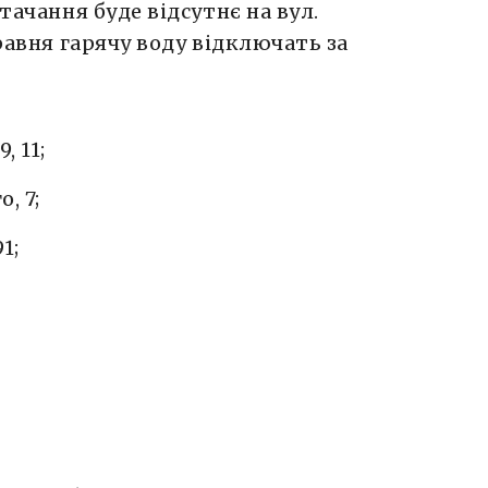
тачання буде відсутнє на вул.
травня гарячу воду відключать за
, 11;
, 7;
91;