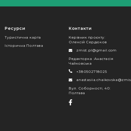
Ресурси
Контакти
Туристична карта
Керівник проєкту
:
Олексій Сердюков
Історична Полтава
zmist.pl@gmail.com
Редакторка
:
Анастасія
Чайковська
+380502718025
anastasiia.chaikovska@zmis
Вул. Соборності, 40
:
Полтава