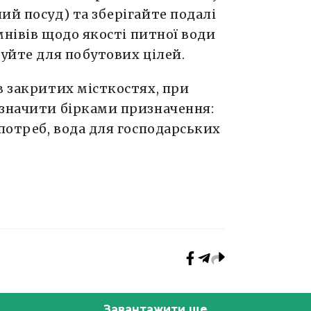
ий посуд) та зберігайте подалі
умнівів щодо якості питної води
вуйте для побутових цілей.
в закритих місткостях, при
означити бірками призначення:
 потреб, вода для господарських
Завантажити ще