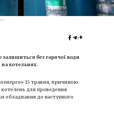
го»
 залишиться без гарячої води
 на котельнях.
оенерго» 15 травня, причиною
а котелень для проведення
ки обладнання до наступного