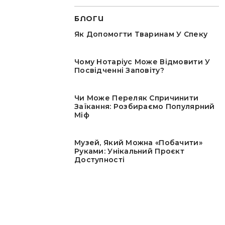
БЛОГИ
Як Допомогти Тваринам У Спеку
Чому Нотаріус Може Відмовити У
Посвідченні Заповіту?
Чи Може Переляк Спричинити
Заїкання: Розбираємо Популярний
Міф
Музей, Який Можна «побачити»
Руками: Унікальний Проєкт
Доступності