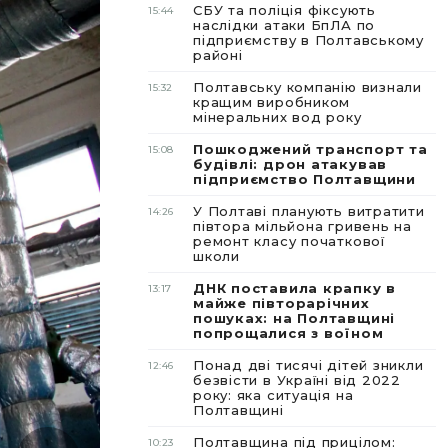
СБУ та поліція фіксують
15:44
наслідки атаки БпЛА по
підприємству в Полтавському
районі
Полтавську компанію визнали
15:32
кращим виробником
мінеральних вод року
Пошкоджений транспорт та
15:08
будівлі: дрон атакував
підприємство Полтавщини
У Полтаві планують витратити
14:26
півтора мільйона гривень на
ремонт класу початкової
школи
ДНК поставила крапку в
13:17
майже півторарічних
пошуках: на Полтавщині
попрощалися з воїном
Понад дві тисячі дітей зникли
12:46
безвісти в Україні від 2022
року: яка ситуація на
Полтавщині
Полтавщина під прицілом:
10:23