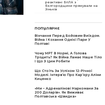
реактивні БпЛА з
Бєлгородщини прямували на
Зіньків
ПОПУЛЯРНЕ
Вінчання Перед Бойовим Виїздом.
Війна І Кохання Однієї Пари У
Полтаві
Чому МРТ В Нормі, А Голова
Тріщить? Як Війна Ламає Наше Тіло
І Що З Цим Робити
Що Стоїть За Успіхом 12-Річної
Моделі. Інтервʼю Про Карʼєру Аліни
Киценко
«Ми – Адреналінові Наркомани За
200 Доларів». Як Виживає
Полтавська «швидка»