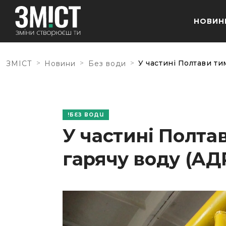
НОВИН
>
>
>
У частині Полтави ти
ЗМІСТ
Новини
Без води
БЕЗ ВОДИ
У частині Полта
гарячу воду (АД