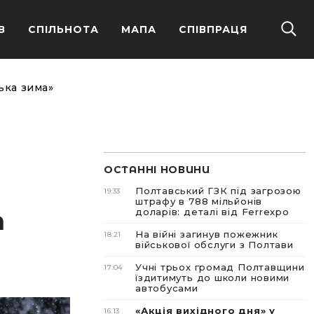
В
СПІЛЬНОТА
МАПА
СПІВПРАЦЯ
ька зима»
ОСТАННІ НОВИНИ
Полтавський ГЗК під загрозою
19:33
штрафу в 788 мільйонів
а
доларів: деталі від Ferrexpo
На війні загинув пожежник
18:21
військової обслуги з Полтави
Учні трьох громад Полтавщини
17:04
їздитимуть до школи новими
автобусами
«Акція вихідного дня» у
16:13