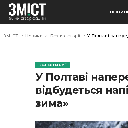
НОВИН
>
>
>
У Полтаві напере
ЗМІСТ
Новини
Без категорії
БЕЗ КАТЕГОРІЇ
У Полтаві напер
відбудеться на
зима»