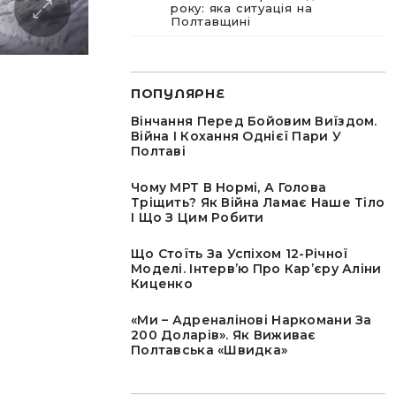
року: яка ситуація на
Полтавщині
ПОПУЛЯРНЕ
Вінчання Перед Бойовим Виїздом.
Війна І Кохання Однієї Пари У
Полтаві
Чому МРТ В Нормі, А Голова
Тріщить? Як Війна Ламає Наше Тіло
І Що З Цим Робити
Що Стоїть За Успіхом 12-Річної
Моделі. Інтервʼю Про Карʼєру Аліни
Киценко
«Ми – Адреналінові Наркомани За
200 Доларів». Як Виживає
Полтавська «швидка»