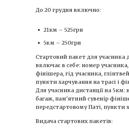
До 20 грудня включно:
21км – 525грн
5км – 250грн
Стартовий пакет для учасника д
включає в себе: номер учасника,
фінішера, гід учасника, глінтве
пункти харчування на трасі і фі
Для учасника дистанції на 5км: 
багаж, пам'ятний сувенір фініше
передстартовому Паті, пункти ха
Видача стартових пакетів: