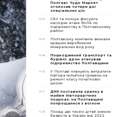
Полтаві: Чудо Маркет
оголосив чотири дні
спеціальних цін
СБУ та поліція фіксують
15:44
наслідки атаки БпЛА по
підприємству в Полтавському
районі
Полтавську компанію визнали
15:32
кращим виробником
мінеральних вод року
Пошкоджений транспорт та
15:08
будівлі: дрон атакував
підприємство Полтавщини
У Полтаві планують витратити
14:26
півтора мільйона гривень на
ремонт класу початкової
школи
ДНК поставила крапку в
13:17
майже півторарічних
пошуках: на Полтавщині
попрощалися з воїном
Понад дві тисячі дітей зникли
12:46
безвісти в Україні від 2022