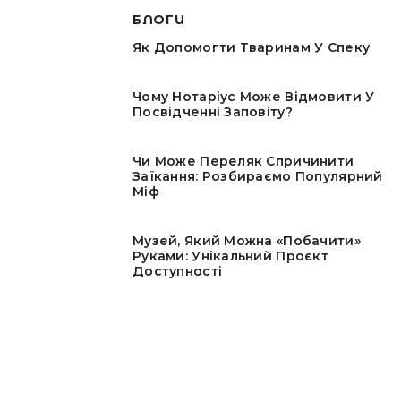
БЛОГИ
Як Допомогти Тваринам У Спеку
Чому Нотаріус Може Відмовити У
Посвідченні Заповіту?
Чи Може Переляк Спричинити
Заїкання: Розбираємо Популярний
Міф
Музей, Який Можна «побачити»
Руками: Унікальний Проєкт
Доступності