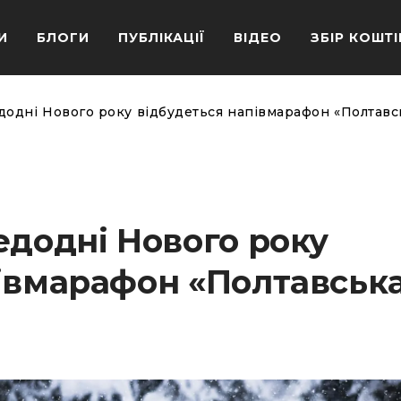
И
БЛОГИ
ПУБЛІКАЦІЇ
ВІДЕО
ЗБІР КОШТІ
додні Нового року відбудеться напівмарафон «Полтавс
едодні Нового року
півмарафон «Полтавськ