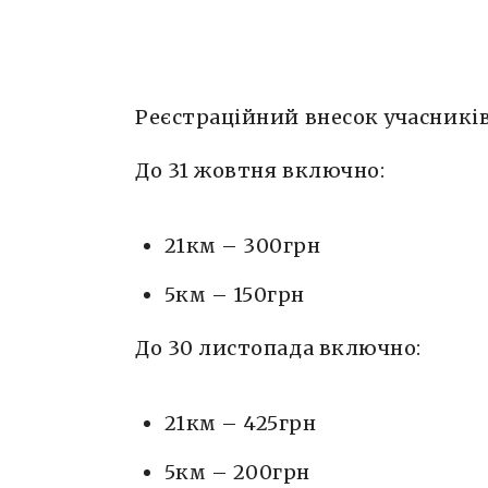
Реєстраційний внесок учасників
До 31 жовтня включно:
21км – 300грн
5км – 150грн
До 30 листопада включно:
21км – 425грн
5км – 200грн