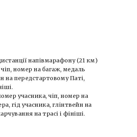
истанції напівмарафону (21 км)
 чіп, номер на багаж, медаль
йн на передстартовому Паті,
ніші.
номер учасника, чіп, номер на
ра, гід учасника, глінтвейн на
рчування на трасі і фініші.