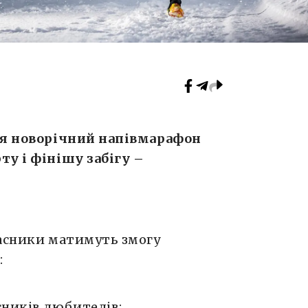
ься новорічний напівмарафон
ту і фінішу забігу –
часники матимуть змогу
:
сників любителів;