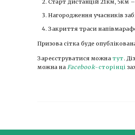
Старт дистанцій 21км, 5км – 
Нагородження учасників забіг
Закриття траси напівмарафон
Призова сітка буде опублікована
Зареєструватися можна
тут
. Д
можна на
Facebook
-сторінці
за