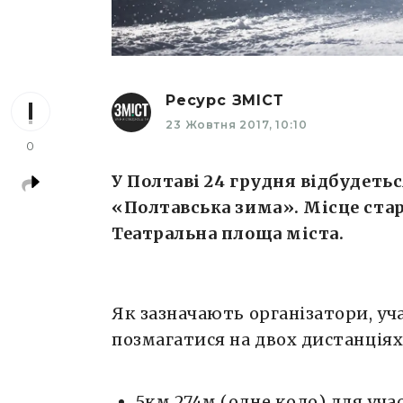
Ресурс ЗМІСТ
23 Жовтня 2017, 10:10
0
У Полтаві 24 грудня відбудет
«Полтавська зима». Місце стар
Театральна площа міста.
Як зазначають організатори, у
позмагатися на двох дистанціях
5км 274м (одне коло) для уча