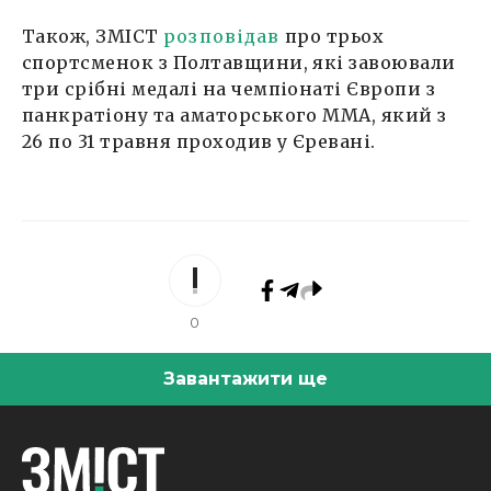
Також, ЗМІСТ
розповідав
про трьох
спортсменок з Полтавщини, які завоювали
три срібні медалі на чемпіонаті Європи з
панкратіону та аматорського ММА, який з
26 по 31 травня проходив у Єревані.
0
Завантажити ще