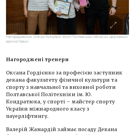
Нагородження Олени Колубай. Фото Полтавської обласної держваної
адміністрації
Нагороджені тренери
Оксана Гордієнко за професією заступник
декана факультету фізичної культури та
спорту з навчальної та виховної роботи
Полтавської Політехніки ім. Ю.
Кондратюка, у спорті – майстер спорту
України міжнародного класу з
пауерліфтингу.
Валерій Жамардій займає посаду Декана