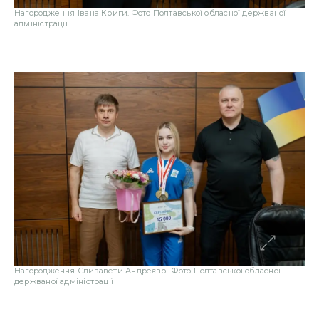
Нагородження Івана Криги. Фото Полтавської обласної держваної
адміністрації
Нагородження Єлизавети Андреєвої. Фото Полтавської обласної
держваної адміністрації