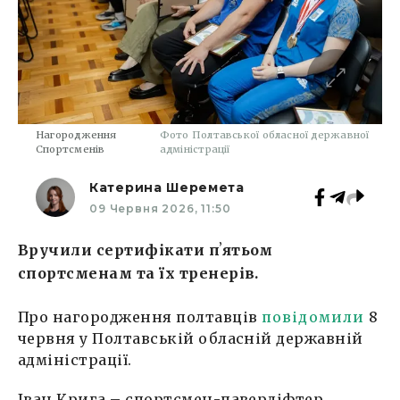
Нагородження
Фото Полтавської обласної державної
Спортсменів
адміністрації
Катерина Шеремета
09 Червня 2026, 11:50
Вручили сертифікати пʼятьом
спортсменам та їх тренерів.
Про нагородження полтавців
повідомили
8
червня у Полтавській обласній державній
адміністрації.
Іван Крига – спортсмен-паверліфтер,