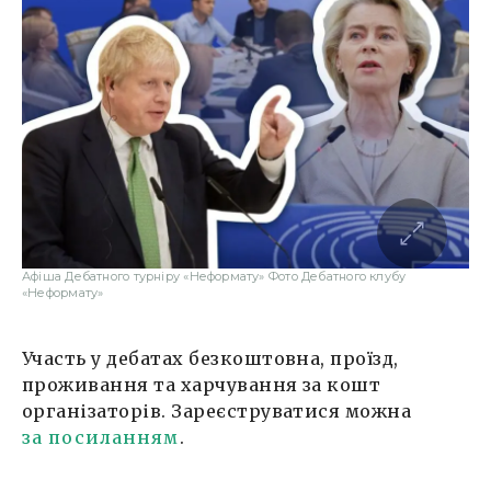
Афіша Дебатного турніру «Неформату» Фото Дебатного клубу
«Неформату»
Участь у дебатах безкоштовна, проїзд,
проживання та харчування за кошт
організаторів. Зареєструватися можна
за посиланням
.