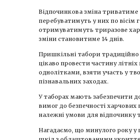
Відпочинкова зміна триватиме з 
перебуватимуть у них по вісім 
отримуватимуть триразове харч
зміни становитиме 14 днів.
Пришкільні табори традиційн
цікаво провести частину літніх 
однолітками, взяти участь у тв
пізнавальних заходах.
У таборах мають забезпечити д
вимог до безпечності харчових
належні умови для відпочинку т
Нагадаємо, що минулого року у
шкіл з облаштованими укритт