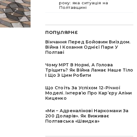
року: яка ситуація на
Полтавщині
ПОПУЛЯРНЕ
Вінчання Перед Бойовим Виїздом.
Війна І Кохання Однієї Пари У
Полтаві
Чому МРТ В Нормі, А Голова
Тріщить? Як Війна Ламає Наше Тіло
І Що З Цим Робити
Що Стоїть За Успіхом 12-Річної
Моделі. Інтервʼю Про Карʼєру Аліни
Киценко
«Ми – Адреналінові Наркомани За
200 Доларів». Як Виживає
Полтавська «швидка»