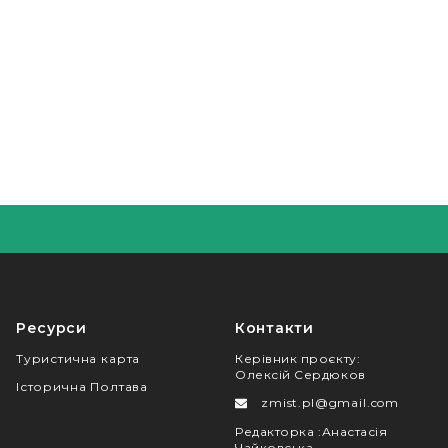
Ресурси
Контакти
Туристична карта
Керівник проєкту
:
Олексій Сердюков
Історична Полтава
zmist.pl@gmail.com
Редакторка
:
Анастасія
Чайковська