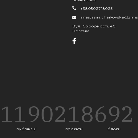
+380502718025
anastasiia.chaikovska@zmis
Вул. Соборності, 40
:
Полтава
1190
218
692
публікації
проєкти
блоги