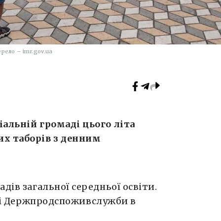
рело – imr.gov.ua
іальній громаді цього літа
х таборів з денним
дів загальної середньої освіти.
ні Держпродспоживслужби в