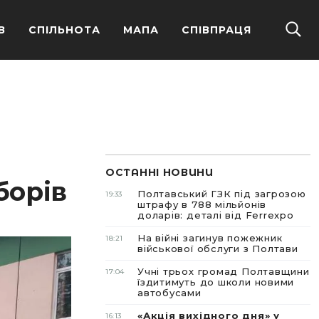
В
СПІЛЬНОТА
МАПА
СПІВПРАЦЯ
ОСТАННІ НОВИНИ
борів
Полтавський ГЗК під загрозою
19:33
штрафу в 788 мільйонів
доларів: деталі від Ferrexpo
На війні загинув пожежник
18:21
військової обслуги з Полтави
Учні трьох громад Полтавщини
17:04
їздитимуть до школи новими
автобусами
«Акція вихідного дня» у
16:13