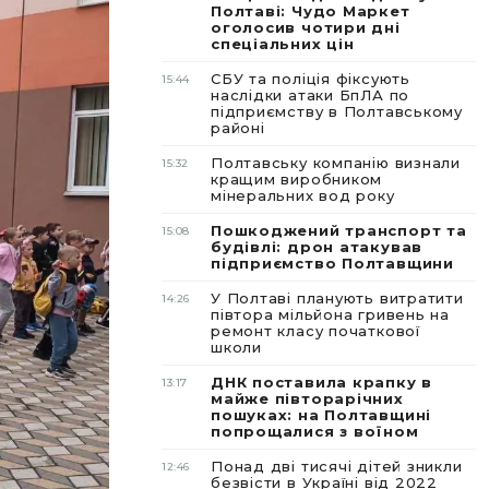
Полтаві: Чудо Маркет
оголосив чотири дні
спеціальних цін
СБУ та поліція фіксують
15:44
наслідки атаки БпЛА по
підприємству в Полтавському
районі
Полтавську компанію визнали
15:32
кращим виробником
мінеральних вод року
Пошкоджений транспорт та
15:08
будівлі: дрон атакував
підприємство Полтавщини
У Полтаві планують витратити
14:26
півтора мільйона гривень на
ремонт класу початкової
школи
ДНК поставила крапку в
13:17
майже півторарічних
пошуках: на Полтавщині
попрощалися з воїном
Понад дві тисячі дітей зникли
12:46
безвісти в Україні від 2022