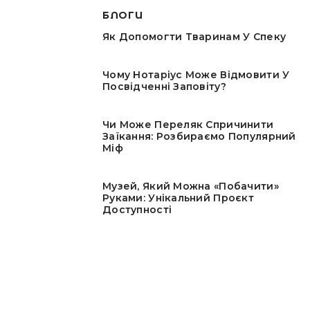
БЛОГИ
Як Допомогти Тваринам У Спеку
Чому Нотаріус Може Відмовити У
Посвідченні Заповіту?
Чи Може Переляк Спричинити
Заїкання: Розбираємо Популярний
Міф
Музей, Який Можна «побачити»
Руками: Унікальний Проєкт
Доступності