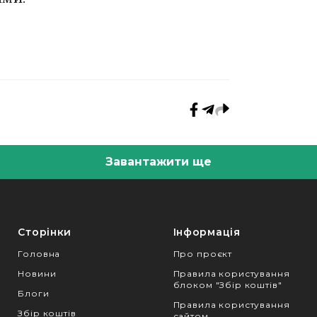
Завантажити ще
Сторінки
Інформація
Головна
Про проєкт
Новини
Правила користування
блоком "Збір коштів"
Блоги
Правила користування
Збір коштів
сайтом