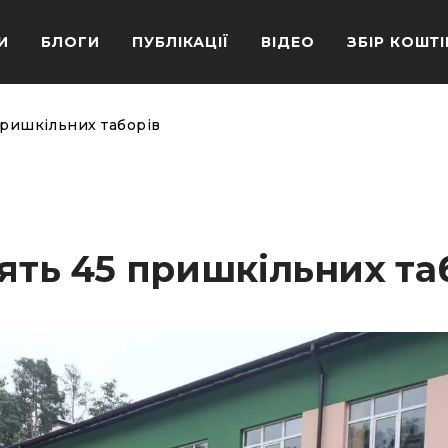
И
БЛОГИ
ПУБЛІКАЦІЇ
ВІДЕО
ЗБІР КОШТІ
пришкільних таборів
тять 45 пришкільних та