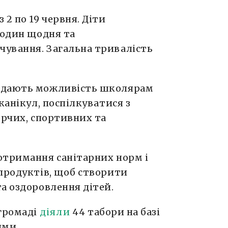
2 по 19 червня. Діти
годин щодня та
ування. Загальна тривалість
о дають можливість школярам
канікул, поспілкуватися з
орчих, спортивних та
отримання санітарних норм і
 продуктів, щоб створити
а оздоровлення дітей.
 громаді
діяли
44 табори на базі
ями.