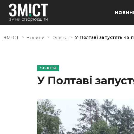
НОВИН
>
>
>
У Полтаві запустять 45 
ЗМІСТ
Новини
Освіта
ОСВІТА
У Полтаві запус