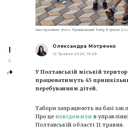
Ілюстративне Фото. Пришкільний Табір В Ірпені
Дже
Олександра Мотренко
12 Травня 2026, 15:49
0
У Полтавській міській територ
працюватимуть 45 пришкільни
перебуванням дітей.
Табори запрацюють на базі закла
Про це
повідомили
в управлін
Полтавській області 11 травня.