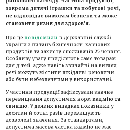
ринкового нагляду. Частина продукції,
зокрема дитячі іграшки та побутові речі,
не відповідає вимогам безпеки та може
становити ризик для здоров’я.
Про це
повідомили
в Державній службі
України з питань безпечності харчових
продуктів та захисту споживачів 25 червня.
Особливу увагу приділяють саме товарам
для дітей, адже навіть звичайні на вигляд
речі можуть містити шкідливі речовини
або бути небезпечними у використанні.
У частини продукції зафіксували значне
перевищення допустимих норм
кадмію та
свинцю
. У деяких випадках показники у
десятки й сотні разів перевищують
дозволені значення. За стандартами,
допустима масова частка кадмію не має