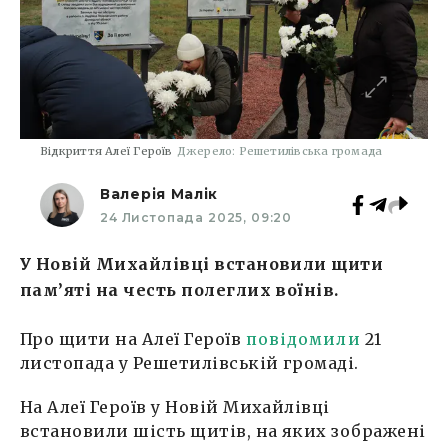
Відкриття Алеї Героїв
Джерело: Решетилівська громада
Валерія Малік
24 Листопада 2025, 09:20
У Новій Михайлівці встановили щити
пам’яті на честь полеглих воїнів.
Про щити на Алеї Героїв
повідомили
21
листопада у Решетилівській громаді.
На Алеї Героїв у Новій Михайлівці
встановили шість щитів, на яких зображені