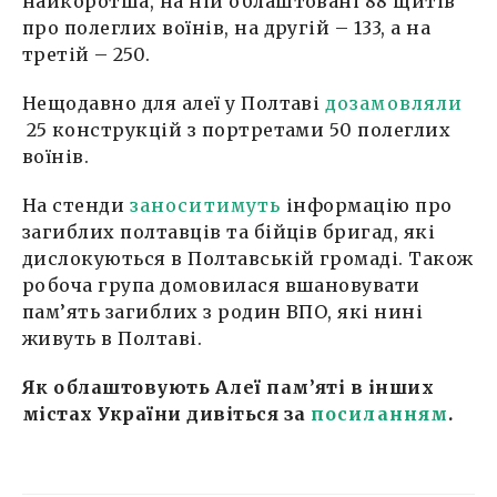
найкоротша, на ній облаштовані 88 щитів
про полеглих воїнів, на другій – 133, а на
третій – 250.
Нещодавно для алеї у Полтаві
дозамовляли
25 конструкцій з портретами 50 полеглих
воїнів.
На стенди
заноситимуть
інформацію про
загиблих полтавців та бійців бригад, які
дислокуються в Полтавській громаді. Також
робоча група домовилася вшановувати
пам’ять загиблих з родин ВПО, які нині
живуть в Полтаві.
Як облаштовують Алеї пам’яті в інших
містах України дивіться за
посиланням
.