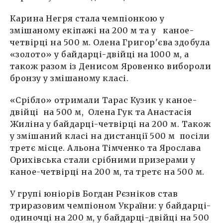
Карина Негря стала чемпіонкою у
змішаному екіпажі на 200 м та у каное-
четвірці на 500 м. Олена Григор'єва здобула
«золото» у байдарці-двійці на 1000 м, а
також разом із Денисом Яровенко вибороли
бронзу у змішаному класі.
«Срібло» отримали Тарас Кузик у каное-
двійці на 500 м, Олена Гук та Анастасія
Жиліна у байдарці-четвірці на 200 м. Також
у змішаний класі на дистанції 500 м посіли
третє місце. Альона Тімченко та Ярослава
Орихівська стали срібними призерами у
каное-четвірці на 200 м, та третє на 500 м.
У групі юніорів Богдан Рєзніков став
триразовим чемпіоном України: у байдарці-
одиночці на 200 м, у байдарці-двійці на 500