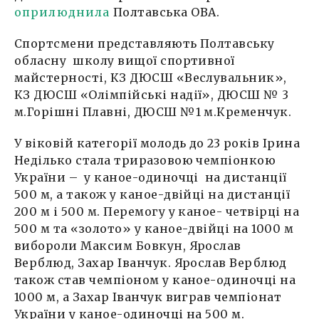
оприлюднила
Полтавська ОВА.
Спортсмени представляють Полтавську
обласну школу вищої спортивної
майстерності, КЗ ДЮСШ «Веслувальник»,
КЗ ДЮСШ «Олімпійські надії», ДЮСШ № 3
м.Горішні Плавні, ДЮСШ №1 м.Кременчук.
У віковій категорії молодь до 23 років Ірина
Неділько стала триразовою чемпіонкою
України – у каное-одиночці на дистанції
500 м, а також у каное-двійці на дистанції
200 м і 500 м. Перемогу у каное- четвірці на
500 м та «золото» у каное-двійці на 1000 м
вибороли Максим Бовкун, Ярослав
Верблюд, Захар Іванчук. Ярослав Верблюд
також став чемпіоном у каное-одиночці на
1000 м, а Захар Іванчук виграв чемпіонат
України у каное-одиночці на 500 м.