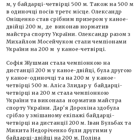
м, у байдарці-четвірці 500 м. Також на 500 м
в одиночці посів третє місце. Олександр
Оніщенко став срібним призером у каное-
двійці 200 м, де виконав норматив
майстра спорту України. Олександр разом з
Михайлом Мосейчуком стали чемпіонами
України на 200 м у каное-четвірці.
Софія Жушман стала чемпіонкою на
дистанції 200 м у каное-двійці, була другою
у каное-одиночці та на 200 м у каное-
четвірці 500 м. Аліса Злидар у байдарці-
четвірці на 200 м стала чемпіонкою
України та виконала норматив майстра
спорту України. Дар'я Дорохіна здобула
срібло у змішаному екіпажі байдарці-
четвірці на дистанції 200 м. Іван Бульбах та
Микита Недоріченко були другими у
байдарці-двійці на 200 м. Поліна