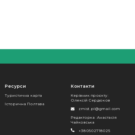
Ресурси
Контакти
Туристична карта
Керівник проєкту
:
Олексій Сердюков
Історична Полтава
zmist.pl@gmail.com
Редакторка
:
Анастасія
Чайковська
+380502718025