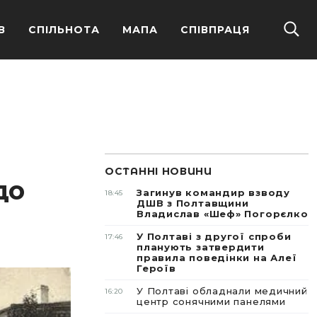
В
СПІЛЬНОТА
МАПА
СПІВПРАЦЯ
ОСТАННІ НОВИНИ
до
Загинув командир взводу
18:45
ДШВ з Полтавщини
Владислав «Шеф» Погорєлко
У Полтаві з другої спроби
17:46
планують затвердити
правила поведінки на Алеї
Героїв
У Полтаві обладнали медичний
16:20
центр сонячними панелями