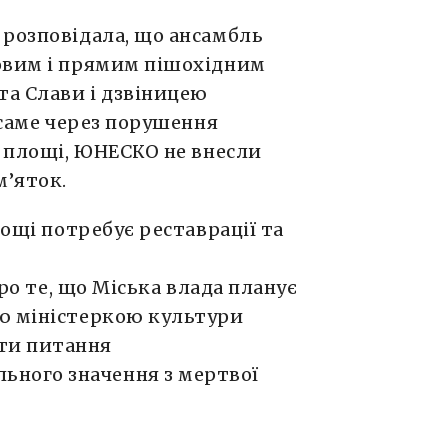
 розповідала, що ансамбль
овим і прямим пішохідним
а Слави і дзвіницею
 саме через порушення
і площі, ЮНЕСКО не внесли
м’яток.
лощі потребує реставрації та
ро те, що Міська влада планує
ю міністеркою культури
ти питання
ьного значення з мертвої