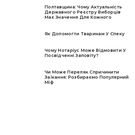
Полтавщина: Чому Актуальність
Державного Реєстру Виборців
Має Значення Для Кожного
Як Допомогти Тваринам У Спеку
Чому Нотаріус Може Відмовити У
Посвідченні Заповіту?
Чи Може Переляк Спричинити
Заїкання: Розбираємо Популярний
Міф