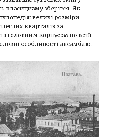
ль класицизму зберігся. Як
иклопедія: великі розміри
илеглих кварталів за
з головним корпусом по всій
головні особливості ансамблю.