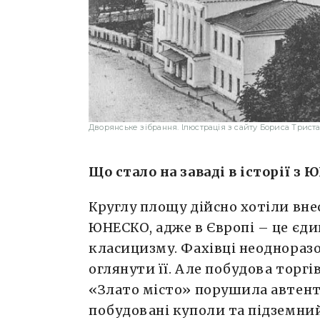
Дворянське зібрання. Ілюстрація з сайту Бориса Трист
Що стало на заваді в історії з
Круглу площу дійсно хотіли вне
ЮНЕСКО, адже в Європі – це єди
класицизму. Фахівці неоднораз
оглянути її. Але побудова торг
«Злато місто» порушила автен
побудовані куполи та підземний