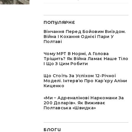
ПОПУЛЯРНЕ
Вінчання Перед Бойовим Виїздом.
Війна І Кохання Однієї Пари У
Полтаві
Чому МРТ В Нормі, А Голова
Тріщить? Як Війна Ламає Наше Тіло
І Що З Цим Робити
Що Стоїть За Успіхом 12-Річної
Моделі. Інтервʼю Про Карʼєру Аліни
Киценко
«Ми – Адреналінові Наркомани За
200 Доларів». Як Виживає
Полтавська «швидка»
БЛОГИ