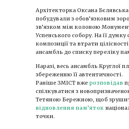
Архітекторка Оксана Бєлявська
побудували з обов’язковим зор
зв’язком між колоною Монумент
Успенського собору. На її думку
композиції та втрати цілісност
ансамбль до списку переліку па
Наразі, весь ансамбль Круглої п
збереженню її автентичності.
Раніше ЗМІСТ вже
розповідав
п
спілкуватися з новопризначено
Тетяною Бережною, щоб зруши
відновлення пам’яток
націонал
точки.