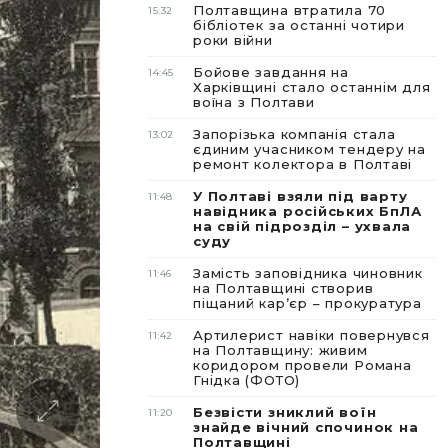
Полтавщина втратила 70
15:32
бібліотек за останні чотири
роки війни
Бойове завдання на
14:45
Харківщині стало останнім для
воїна з Полтави
Запорізька компанія стала
13:02
єдиним учасником тендеру на
ремонт колектора в Полтаві
У Полтаві взяли під варту
11:48
навідника російських БпЛА
на свій підрозділ – ухвала
суду
Замість заповідника чиновник
11:46
на Полтавщині створив
піщаний карʼєр – прокуратура
Артилерист навіки повернувся
11:42
на Полтавщину: живим
коридором провели Романа
Гнідка (ФОТО)
Безвісти зниклий воїн
11:20
знайде вічний спочинок на
Полтавщині