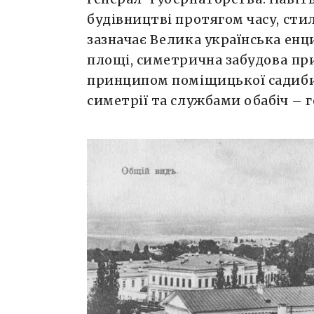
будівництві протягом часу, сти
зазначає Велика українська енц
площі, симетрична забудова пр
принципом поміщицької садиби 
симетрії та службами обабіч – 