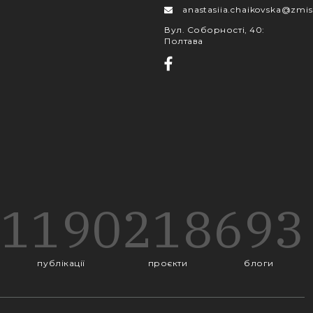
anastasiia.chaikovska@zmis
Вул. Соборності, 40
:
Полтава
1190
218
693
публікації
проєкти
блоги