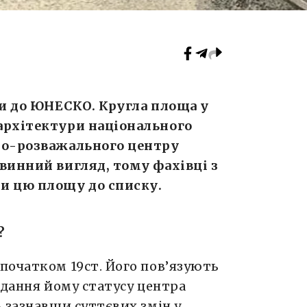
ни до ЮНЕСКО. Кругла площа у
архітектури національного
но-розважального центру
винний вигляд, тому фахівці з
 цю площу до списку.
і?
початком 19ст. Його пов’язують
адання йому статусу центра
 зазнавши суттєвих змін у