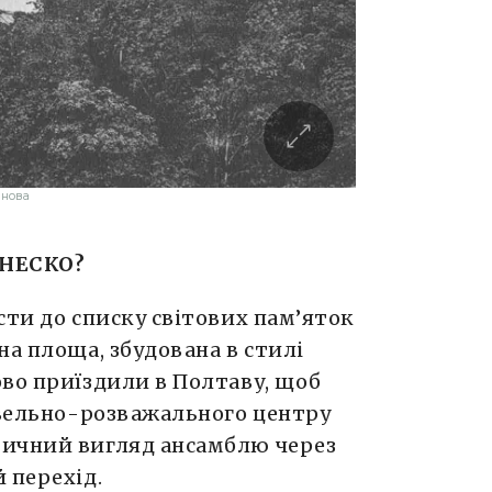
анова
 ЮНЕСКО?
сти до списку світових пам’яток
на площа, збудована в стилі
ово приїздили в Полтаву, щоб
івельно-розважального центру
тичний вигляд ансамблю через
 перехід.