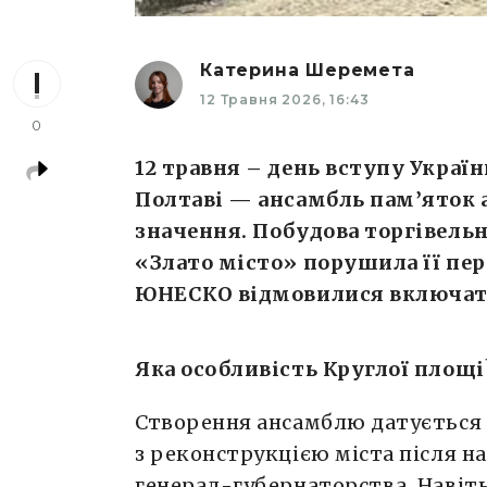
Катерина Шеремета
12 Травня 2026, 16:43
0
12 травня – день вступу Украї
Полтаві — ансамбль пам’яток 
значення. Побудова торгівель
«Злато місто» порушила її пер
ЮНЕСКО відмовилися включати
Яка особливість Круглої площ
Створення ансамблю датується 
з реконструкцією міста після н
генерал-губернаторства. Навіть