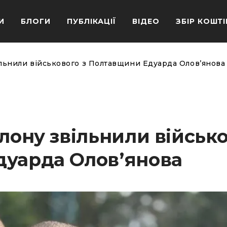
И
БЛОГИ
ПУБЛІКАЦІЇ
ВІДЕО
ЗБІР КОШТІ
ільнили військового з Полтавщини Едуарда Оловʼянова
олону звільнили військ
дуарда Оловʼянова