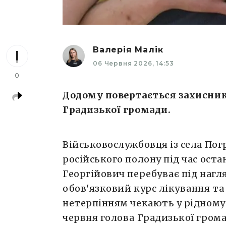
Валерія Малік
06 Червня 2026, 14:53
0
Додому повертається захисник 
Градизької громади.
Військовослужбовця із села Пог
російського полону під час оста
Георгійович перебуває під наг
обов'язковий курс лікування та р
нетерпінням чекають у рідному 
червня голова Градизької грома