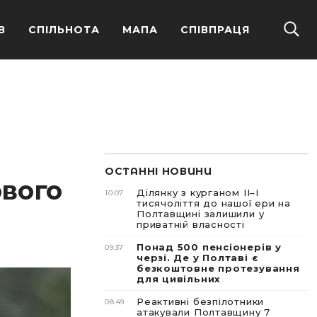
В
СПІЛЬНОТА
МАПА
СПІВПРАЦЯ
ОСТАННІ НОВИНИ
ового
Ділянку з курганом II–I
10:07
тисячоліття до нашої ери на
Полтавщині залишили у
приватній власності
Понад 500 пенсіонерів у
09:37
черзі. Де у Полтаві є
безкоштовне протезування
для цивільних
Реактивні безпілотники
08:49
атакували Полтавщину 7