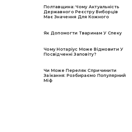
Полтавщина: Чому Актуальність
Державного Реєстру Виборців
Має Значення Для Кожного
Як Допомогти Тваринам У Спеку
Чому Нотаріус Може Відмовити У
Посвідченні Заповіту?
Чи Може Переляк Спричинити
Заїкання: Розбираємо Популярний
Міф