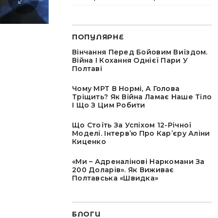
ПОПУЛЯРНЕ
Вінчання Перед Бойовим Виїздом.
Війна І Кохання Однієї Пари У
Полтаві
Чому МРТ В Нормі, А Голова
Тріщить? Як Війна Ламає Наше Тіло
І Що З Цим Робити
Що Стоїть За Успіхом 12-Річної
Моделі. Інтервʼю Про Карʼєру Аліни
Киценко
«Ми – Адреналінові Наркомани За
200 Доларів». Як Виживає
Полтавська «швидка»
БЛОГИ