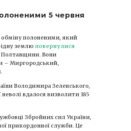
полоненими 5 червня
 обміну полоненими, який
 рідну землю
повернулися
з Полтавщини. Вони
ни – Миргородський,
.
аїни Володимира Зеленського,
ої неволі вдалося визволити 185
ужбовці Збройних сил України,
ної прикордонної служби. Це