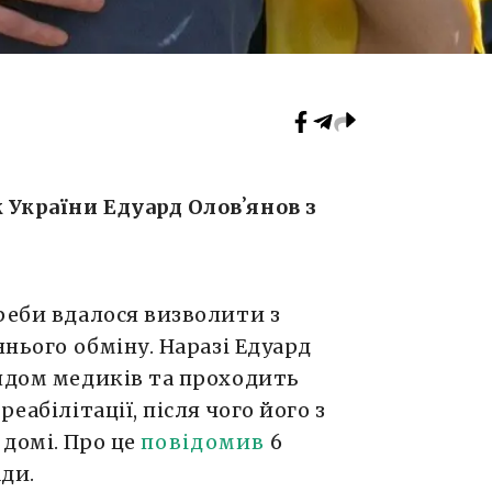
України Едуард Оловʼянов з
реби вдалося визволити з
ннього обміну. Наразі Едуард
лядом медиків та проходить
еабілітації, після чого його з
домі. Про це
повідомив
6
ди.