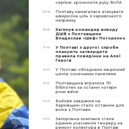
серпня: хронологія руху БпЛА
Полтаву намагалася атакувати
08:45
швидкісна ціль з харківського
напрямку
Загинув командир взводу
18:45
ДШВ з Полтавщини
Владислав «Шеф» Погорєлко
У Полтаві з другої спроби
17:46
планують затвердити
правила поведінки на Алеї
Героїв
У Полтаві обладнали медичний
16:20
центр сонячними панелями
Полтавщина втратила 70
15:32
бібліотек за останні чотири
роки війни
Бойове завдання на
14:45
Харківщині стало останнім для
воїна з Полтави
Запорізька компанія стала
13:02
єдиним учасником тендеру на
ремонт колектора в Полтаві