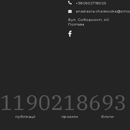
+380502718025
anastasiia.chaikovska@zmis
Вул. Соборності, 40
:
Полтава
1190
218
693
публікації
проєкти
блоги