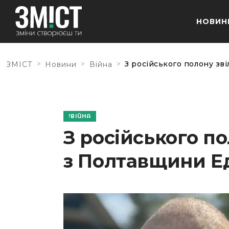
НОВИН
>
>
>
З російського полону зв
ЗМІСТ
Новини
Війна
ВІЙНА
З російського п
з Полтавщини Е