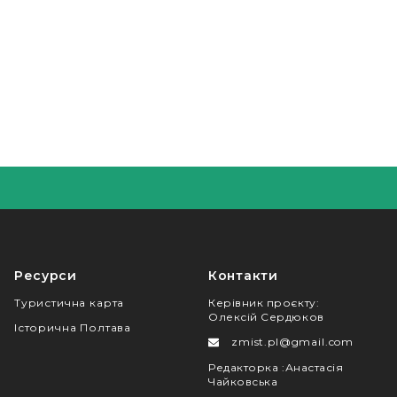
Ресурси
Контакти
Туристична карта
Керівник проєкту
:
Олексій Сердюков
Історична Полтава
zmist.pl@gmail.com
Редакторка
:
Анастасія
Чайковська