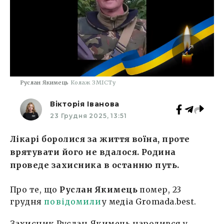
Руслан Якимець
Колаж ЗМІСТу
Вікторія Іванова
23 Грудня 2025, 13:51
Лікарі боролися за життя воїна, проте
врятувати його не вдалося. Родина
проведе захисника в останню путь.
Про те, що
Руслан Якимець
помер, 23
грудня
повідомили
у медіа Gromada.best.
Захисник Руслан Якимець народився у