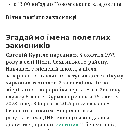
о 13:00 виїзд до Новоміського кладовища.
Вічна пам’ять захиснику!
Згадаймо імена полеглих
захисників
Євгеній Курило
народився 4 жовтня 1979
року в селі Піски Лохвицького району.
Навчався у місцевій школі, а після
завершення навчання вступив до технікуму
харчових технологій за спеціальністю
зберігання і переробка зерна. На військову
службу Євгенія Курила призвали 26 квітня
2023 року. З березня 2025 року вважався
безвісти зниклим. Нещодавно за
результатами ДНК-експертизи вдалося
дізнатися, що воїн
загинув
11 березня під