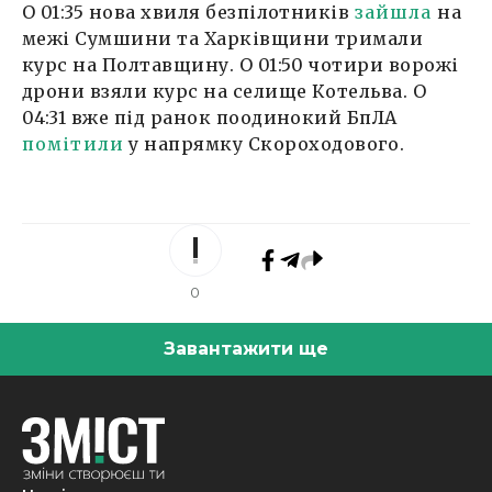
О 01:35 нова хвиля безпілотників
зайшла
на
межі Сумшини та Харківщини тримали
курс на Полтавщину. О 01:50 чотири ворожі
дрони взяли курс на селище Котельва. О
04:31 вже під ранок поодинокий БпЛА
помітили
у напрямку Скороходового.
0
Завантажити ще