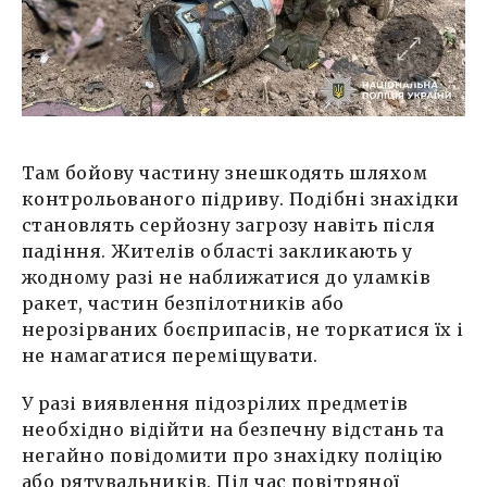
Там бойову частину знешкодять шляхом
контрольованого підриву. Подібні знахідки
становлять серйозну загрозу навіть після
падіння. Жителів області закликають у
жодному разі не наближатися до уламків
ракет, частин безпілотників або
нерозірваних боєприпасів, не торкатися їх і
не намагатися переміщувати.
У разі виявлення підозрілих предметів
необхідно відійти на безпечну відстань та
негайно повідомити про знахідку поліцію
або рятувальників. Під час повітряної