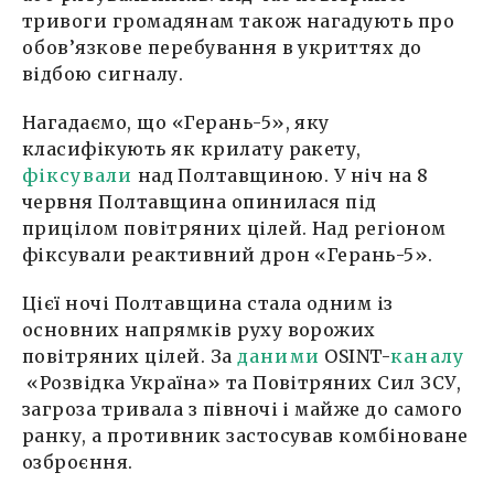
тривоги громадянам також нагадують про
обов’язкове перебування в укриттях до
відбою сигналу.
Нагадаємо, що «Герань-5», яку
класифікують як крилату ракету,
фіксували
над Полтавщиною. У ніч на 8
червня Полтавщина опинилася під
прицілом повітряних цілей. Над регіоном
фіксували реактивний дрон «Герань-5».
Цієї ночі Полтавщина стала одним із
основних напрямків руху ворожих
повітряних цілей. За
даними
OSINT-
каналу
«Розвідка Україна» та Повітряних Сил ЗСУ,
загроза тривала з півночі і майже до самого
ранку, а противник застосував комбіноване
озброєння.