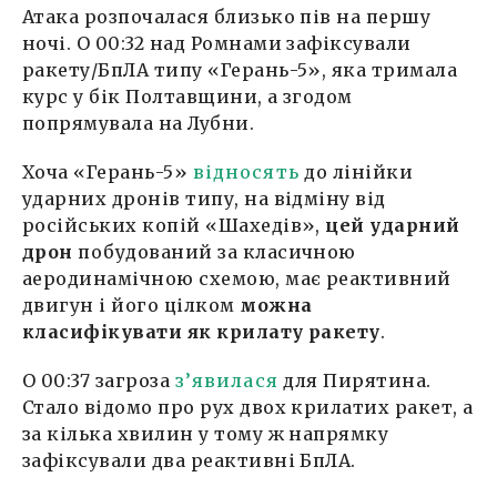
Атака розпочалася близько пів на першу
ночі. О 00:32 над Ромнами зафіксували
ракету/БпЛА типу «Герань-5», яка тримала
курс у бік Полтавщини, а згодом
попрямувала на Лубни.
Хоча «Герань-5»
відносять
до лінійки
ударних дронів типу, на відміну від
російських копій «Шахедів»,
цей ударний
дрон
побудований за класичною
аеродинамічною схемою, має реактивний
двигун і його цілком
можна
класифікувати як крилату ракету
.
О 00:37 загроза
з’явилася
для Пирятина.
Стало відомо про рух двох крилатих ракет, а
за кілька хвилин у тому ж напрямку
зафіксували два реактивні БпЛА.