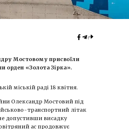
ндру Мостовому присвоїли
ли орден «Золота Зірка».
ій міській раді 18 квітня.
ійни Олександр Мостовий під
ійськово-транспортний літак
, не допустивши висадку
Повітряний ас продовжує