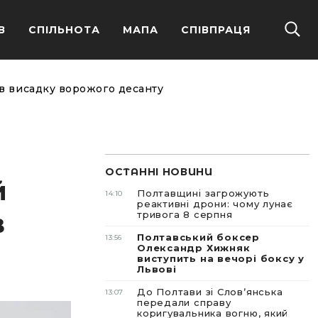
В
СПІЛЬНОТА
МАПА
СПІВПРАЦЯ
ив висадку ворожого десанту
ОСТАННІ НОВИНИ
й
Полтавщині загрожують
14:10
реактивні дрони: чому лунає
в
тривога 8 серпня
Полтавський боксер
13:56
Олександр Хижняк
виступить на вечорі боксу у
Львові
До Полтави зі Словʼянська
13:07
передали справу
коригувальника вогню, який