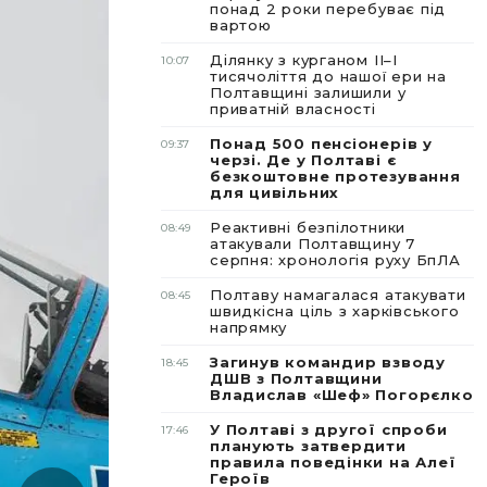
понад 2 роки перебуває під
вартою
Ділянку з курганом II–I
10:07
тисячоліття до нашої ери на
Полтавщині залишили у
приватній власності
Понад 500 пенсіонерів у
09:37
черзі. Де у Полтаві є
безкоштовне протезування
для цивільних
Реактивні безпілотники
08:49
атакували Полтавщину 7
серпня: хронологія руху БпЛА
Полтаву намагалася атакувати
08:45
швидкісна ціль з харківського
напрямку
Загинув командир взводу
18:45
ДШВ з Полтавщини
Владислав «Шеф» Погорєлко
У Полтаві з другої спроби
17:46
планують затвердити
правила поведінки на Алеї
Героїв