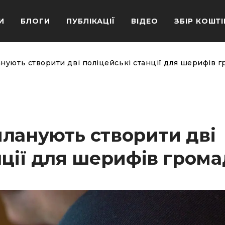
И
БЛОГИ
ПУБЛІКАЦІЇ
ВІДЕО
ЗБІР КОШТІ
нують створити дві поліцейські станції для шерифів 
ланують створити дві
нції для шерифів гром