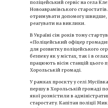
поліцейський сервіс на села Кле
Новоаврамівського старостатів
отримувати допомогу швидше, а
реагувати на виклики.
В Україні сім років тому старт
«Поліцейський офіцер громади
для розвитку поліцейського сер
безпеку як у містах, так і в сел
працюють вісім станцій цього п
Хорольській громаді.
У рамках проєкту у селі Мусіїв
першу в Хорольській громаді по
якої розмістили в адміністрат
старостату. Капітан поліції Ми