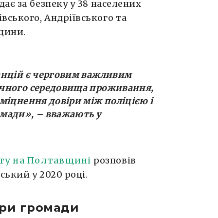
дає за безпеку у 38 населених
вського, Андріївського та
щини.
анцій є черговим важливим
чного середовища проживання,
міцнення довіри між поліцією і
омади
», – вважають у
ту на Полтавщині
розповів
ський у 2020 році.
ери громади