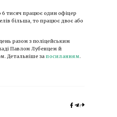
до 6 тисяч працює один офіцер
лів більша, то працює двоє або
день разом з поліцейським
маді Павлом Лубенцем й
ом. Детальніше за
посиланням
.