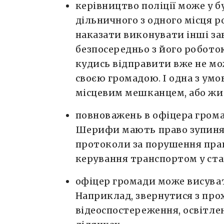
керівництво поліції може у 
дільничного з одного місця р
наказати виконувати інші зав
безпосередньо з його робото
кудись відправити вже не мож
своєю громадою. І одна з умо
місцевим мешканцем, або жи
повноважень в офіцера грома
Шерифи мають право зупиняти
протоколи за порушення прав
керування транспортом у ста
офіцер громади може висуват
Наприклад, звернутися з пр
відеоспостереження, освітле