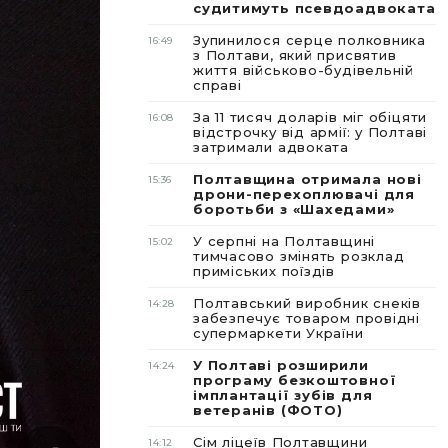
судитимуть псевдоадвоката
Зупинилося серце полковника
16:49
з Полтави, який присвятив
життя військово-будівельній
справі
За 11 тисяч доларів міг обіцяти
16:08
відстрочку від армії: у Полтаві
затримали адвоката
Полтавщина отримала нові
15:36
дрони-перехоплювачі для
боротьби з «Шахедами»
У серпні на Полтавщині
15:02
тимчасово змінять розклад
приміських поїздів
Полтавський виробник снеків
14:28
забезпечує товаром провідні
супермаркети України
У Полтаві розширили
14:24
програму безкоштовної
імплантації зубів для
ветеранів (ФОТО)
Сім ліцеїв Полтавщини
14:12