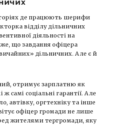
ьничих
иторіях де працюють шерифи
екторка відділу дільничних
вентивної діяльності на
же, що завдання офіцера
вичайних» дільничних. Але є й
чний, отримує зарплатню як
і ж самі соціальні гарантії. Але
о, автівку, оргтехніку та інше
Звітує офіцер громади не лише
еред жителями тергромади, яку