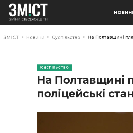
НОВИН
>
>
>
На Полтавщині пла
ЗМІСТ
Новини
Суспільство
СУСПІЛЬСТВО
На Полтавщині п
поліцейські ста