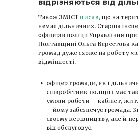
відрізняються від діл
Також ЗМІСТ
писав
, що на тер
немає дільничних. Старша інсп
офіцерів поліції Управління пре
Полтавщині Ольга Берестова ка
громад дуже схоже на роботу «з
відмінності:
офіцер громади, як і дільни
співробітник поліції і має так
умови роботи – кабінет, житл
– йому забезпечує громада. 
своєму керівництву, але й п
він обслуговує.