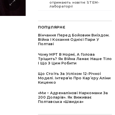
отримають новітні STEM-
лабораторії
ПОПУЛЯРНЕ
Вінчання Перед Бойовим Виїздом.
Війна І Кохання Однієї Пари У
Полтаві
Чому МРТ В Нормі, А Голова
Тріщить? Як Війна Ламає Наше Тіло
І Що З Цим Робити
Що Стоїть За Успіхом 12-Річної
Моделі. Інтервʼю Про Карʼєру Аліни
Киценко
«Ми – Адреналінові Наркомани За
200 Доларів». Як Виживає
Полтавська «швидка»