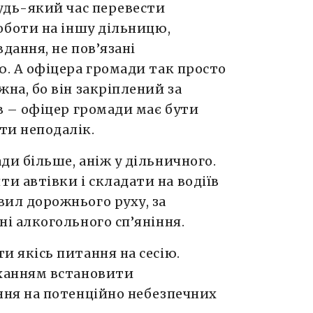
будь-який час перевести
оботи на іншу дільницю,
дання, не пов’язані
ю. А офіцера громади так просто
на, бо він закріплений за
в – офіцер громади має бути
ти неподалік.
ди більше, аніж у дільничного.
 автівки і складати на водіїв
ил дорожнього руху, за
ні алкогольного сп’яніння.
и якісь питання на сесію.
оханням встановити
ння на потенційно небезпечних