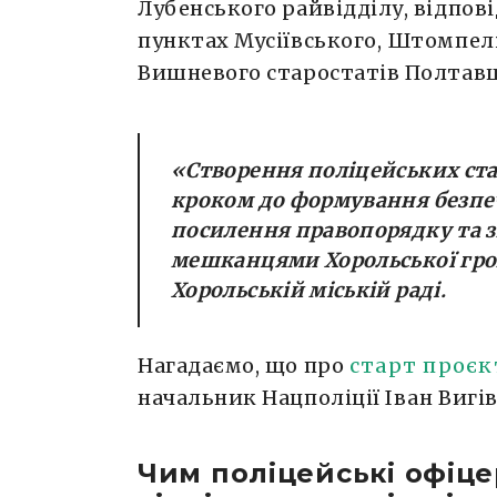
Лубенського райвідділу, відпові
пунктах Мусіївського, Штомпелі
Вишневого старостатів Полтав
«
Створення поліцейських ст
кроком до формування безпе
посилення правопорядку та з
мешканцями Хорольської гр
Хорольській міській раді.
Нагадаємо, що про
старт проєк
начальник Нацполіції Іван Вигів
Чим поліцейські офіц