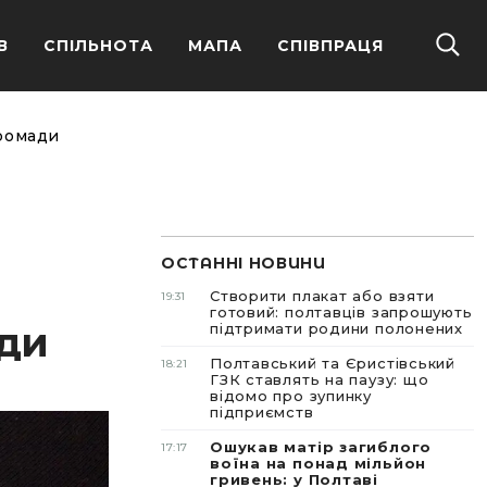
В
СПІЛЬНОТА
МАПА
СПІВПРАЦЯ
громади
ОСТАННІ НОВИНИ
Створити плакат або взяти
19:31
готовий: полтавців запрошують
ади
підтримати родини полонених
Полтавський та Єристівський
18:21
ГЗК ставлять на паузу: що
відомо про зупинку
підприємств
Ошукав матір загиблого
17:17
воїна на понад мільйон
гривень: у Полтаві