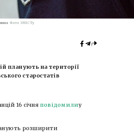
тлина
Фото ЗМІСТу
ій планують на території
ського старостатів
нцій 16 січня
повідомили
у
планують розширити