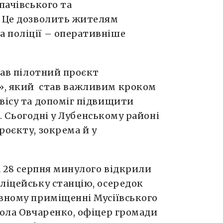
пачівського та
. Це дозволить жителям
 поліції – оперативніше
ував пілотний проєкт
», який став важливим кроком
вісу та допоміг підвищити
ах. Сьогодні у Лубенському районі
роєкту, зокрема й у
ка 28 серпня минулого відкрили
ліцейську станцію, осередок
ивному приміщенні Мусіївського
кола Овчаренко, офіцер громади