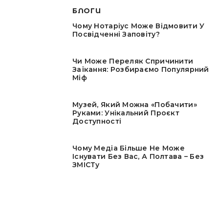
БЛОГИ
Чому Нотаріус Може Відмовити У
Посвідченні Заповіту?
Чи Може Переляк Спричинити
Заїкання: Розбираємо Популярний
Міф
Музей, Який Можна «побачити»
Руками: Унікальний Проєкт
Доступності
Чому Медіа Більше Не Може
Існувати Без Вас, А Полтава – Без
ЗМІСТу