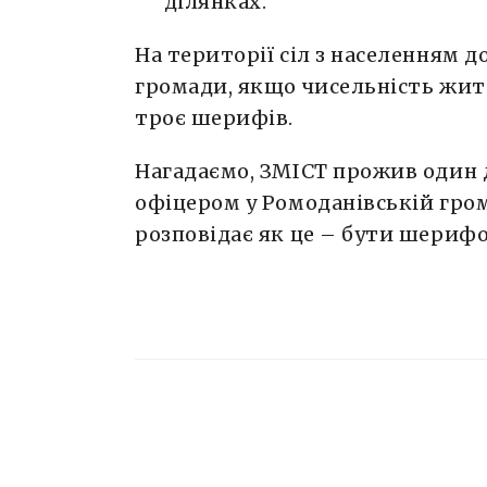
ділянках.
На території сіл з населенням 
громади, якщо чисельність жите
троє шерифів.
Нагадаємо, ЗМІСТ прожив один 
офіцером у Ромоданівській гро
розповідає як це – бути шериф