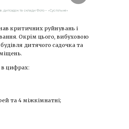
, дитсадок та склади Фото – «Суспільне»
знав критичних руйнувань і
вання. Окрім цього, вибуховою
будівля дитячого садочка та
иміщень.
 в цифрах:
ей та 4 міжкімнатні;