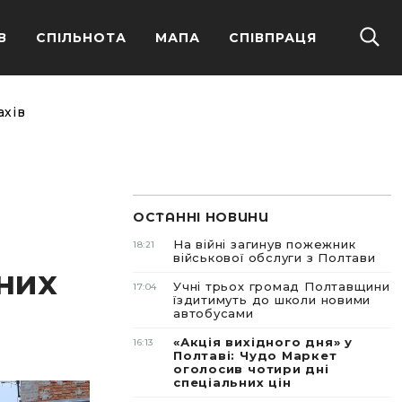
В
СПІЛЬНОТА
МАПА
СПІВПРАЦЯ
ахів
ОСТАННІ НОВИНИ
На війні загинув пожежник
18:21
військової обслуги з Полтави
них
Учні трьох громад Полтавщини
17:04
їздитимуть до школи новими
автобусами
«Акція вихідного дня» у
16:13
Полтаві: Чудо Маркет
оголосив чотири дні
спеціальних цін