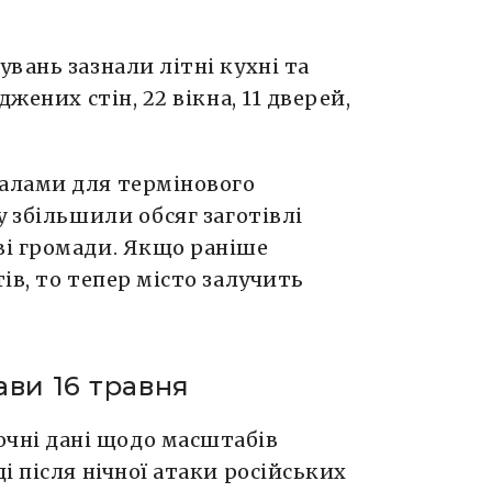
вань зазнали літні кухні та
жених стін, 22 вікна, 11 дверей,
алами для термінового
у збільшили обсяг заготівлі
і громади. Якщо раніше
ів, то тепер місто залучить
ави 16 травня
чні дані щодо масштабів
і після нічної атаки російських