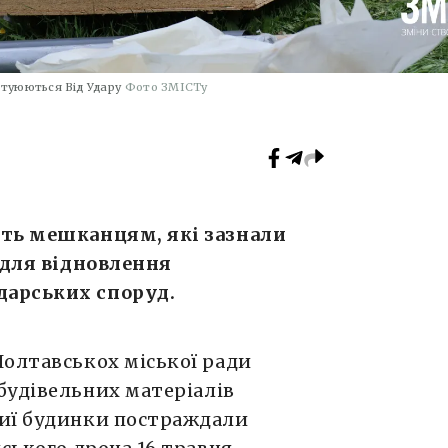
втуюються Від Удару
Фото ЗМІСТу
уть мешканцям, які зазнали
 для відновлення
дарських споруд.
Полтавськох міської ради
будівельних матеріалів
чиї будинки постраждали