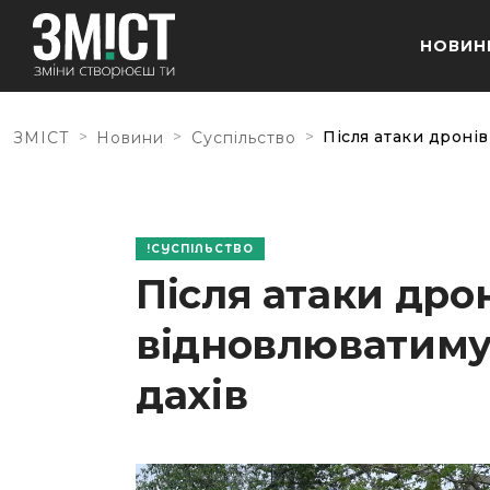
НОВИН
>
>
>
Після атаки дроні
ЗМІСТ
Новини
Суспільство
СУСПІЛЬСТВО
Після атаки дрон
відновлюватиму
дахів