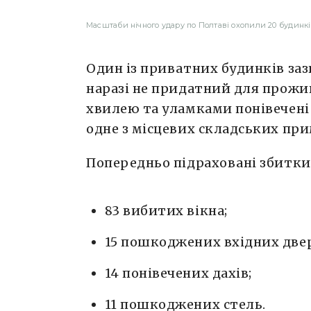
Масштаби нічного удару по Полтаві охопили 20 будинків
Один із приватних будинків за
наразі не придатний для прожи
хвилею та уламками понівечені 
одне з місцевих складських пр
Попередньо підраховані збитки
83 вибитих вікна;
15 пошкоджених вхідних двер
14 понівечених дахів;
11 пошкоджених стель.