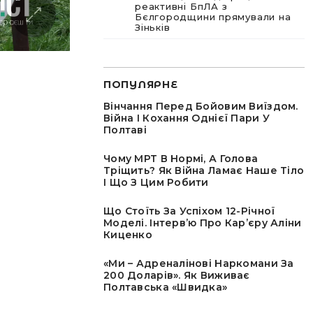
реактивні БпЛА з
Бєлгородщини прямували на
Зіньків
ПОПУЛЯРНЕ
Вінчання Перед Бойовим Виїздом.
Війна І Кохання Однієї Пари У
Полтаві
Чому МРТ В Нормі, А Голова
Тріщить? Як Війна Ламає Наше Тіло
І Що З Цим Робити
Що Стоїть За Успіхом 12-Річної
Моделі. Інтервʼю Про Карʼєру Аліни
Киценко
«Ми – Адреналінові Наркомани За
200 Доларів». Як Виживає
Полтавська «швидка»