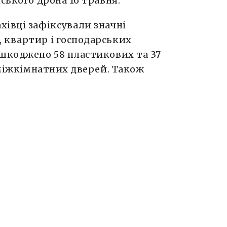
ського дрона 16 травня.
хівці зафіксували значні
 квартир і господарських
ошкоджено 58 пластикових та 37
9 міжкімнатних дверей. Також