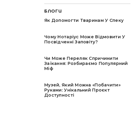
БЛОГИ
Як Допомогти Тваринам У Спеку
Чому Нотаріус Може Відмовити У
Посвідченні Заповіту?
Чи Може Переляк Спричинити
Заїкання: Розбираємо Популярний
Міф
Музей, Який Можна «побачити»
Руками: Унікальний Проєкт
Доступності