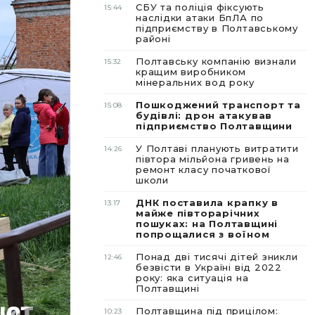
СБУ та поліція фіксують
15:44
наслідки атаки БпЛА по
підприємству в Полтавському
районі
Полтавську компанію визнали
15:32
кращим виробником
мінеральних вод року
Пошкоджений транспорт та
15:08
будівлі: дрон атакував
підприємство Полтавщини
У Полтаві планують витратити
14:26
півтора мільйона гривень на
ремонт класу початкової
школи
ДНК поставила крапку в
13:17
майже півторарічних
пошуках: на Полтавщині
попрощалися з воїном
Понад дві тисячі дітей зникли
12:46
безвісти в Україні від 2022
року: яка ситуація на
Полтавщині
Полтавщина під прицілом:
10:23