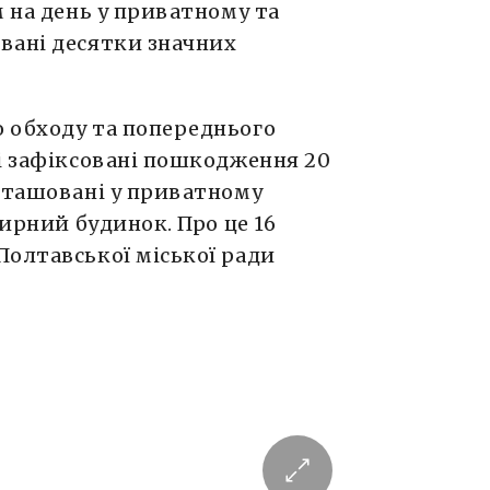
м на день у приватному та
вані десятки значних
 обходу та попереднього
і зафіксовані пошкодження 20
озташовані у приватному
тирний будинок. Про це 16
Полтавської міської ради