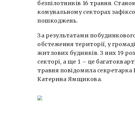
безпілотників 16 травня. Стано
комунальному секторах зафіксо
пошкоджень.
За результатами побудинкового
обстеження території, у громад
житлових будинків. З них 19 р
секторі, а ще 1 – це багатоквар
травня повідомила секретарка 
Катерина Ямщикова.