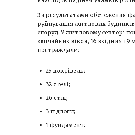
внаслідок падіння уламків росій
За результатами обстеження фа
руйнування житлових будинків,
споруд. У житловому секторі п
звичайних вікон, 16 вхідних і 
постраждали:
25 покрівель;
32 стелі;
26 стін;
3 підлоги;
1 фундамент;