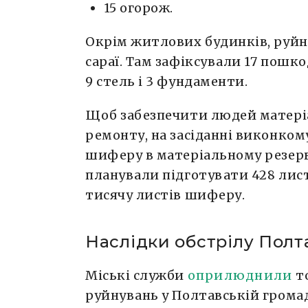
15 огорож.
Окрім житлових будинків, руйну
сараї. Там зафіксували 17 пошкод
9 стель і 3 фундаменти.
Щоб забезпечити людей матері
ремонту, на засіданні виконком
шиферу в матеріальному резерв
планували підготувати 428 лист
тисячу листів шиферу.
Наслідки обстрілу Полт
Міські служби
оприлюднили
то
руйнувань у Полтавській громад