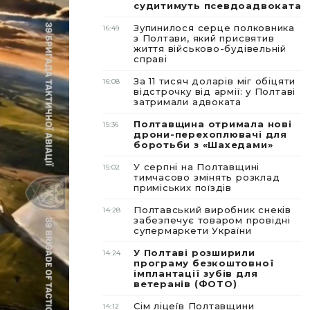
судитимуть псевдоадвоката
Зупинилося серце полковника
16:49
з Полтави, який присвятив
життя військово-будівельній
справі
За 11 тисяч доларів міг обіцяти
16:08
відстрочку від армії: у Полтаві
затримали адвоката
Полтавщина отримала нові
15:36
дрони-перехоплювачі для
боротьби з «Шахедами»
У серпні на Полтавщині
15:02
тимчасово змінять розклад
приміських поїздів
Полтавський виробник снеків
14:28
забезпечує товаром провідні
супермаркети України
У Полтаві розширили
14:24
програму безкоштовної
імплантації зубів для
ветеранів (ФОТО)
Сім ліцеїв Полтавщини
14:12