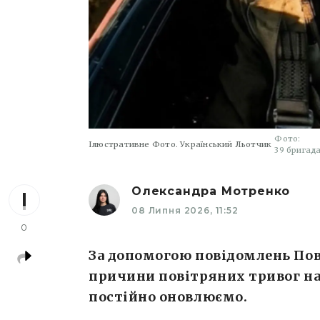
Фото:
Ілюстративне Фото. Український Льотчик
39 бригада
Олександра Мотренко
08 Липня 2026, 11:52
0
За допомогою повідомлень Пов
причини повітряних тривог н
постійно оновлюємо.