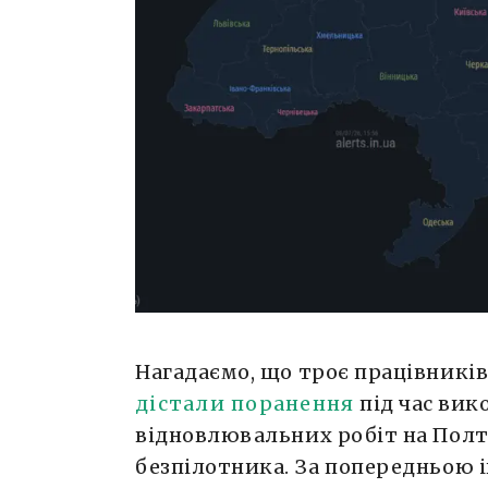
Нагадаємо, що троє працівників
дістали поранення
під час вик
відновлювальних робіт на Полт
безпілотника. За попередньою і