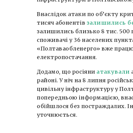
Внаслідок атаки по об’єкту кри
тисяч абонентів
залишились бе
залишились близько 8 тис. 500
споживачі у 36 населених пункт
«Полтаваобленерго» вже працю
електропостачання.
Додамо, що росіяни
атакували
районі. У ніч на 8 липня російс
цивільну інфраструктуру у Полт
попередньою інформацією, внас
обійшлося без постраждалих. І
уточнюється.