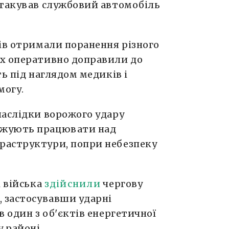
атакував службовий автомобіль
ів отримали поранення різного
х оперативно доправили до
ь під наглядом медиків і
могу.
наслідки ворожого удару
вжують працювати над
раструктури, попри небезпеку
і війська
здійснили
чергову
, застосувавши ударні
в один з об'єктів енергетичної
 районі.