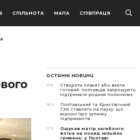
В
СПІЛЬНОТА
МАПА
СПІВПРАЦЯ
ня
ОСТАННІ НОВИНИ
ового
Створити плакат або взяти
19:31
готовий: полтавців запрошують
підтримати родини полонених
Полтавський та Єристівський
18:21
ГЗК ставлять на паузу: що
відомо про зупинку
підприємств
Ошукав матір загиблого
17:17
воїна на понад мільйон
гривень: у Полтаві