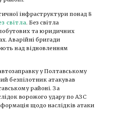
тичної інфраструктури понад 8
з світла
. Без світла
 побутових та юридичних
ах. Аварійні бригади
ють над відновленням
автозаправку у Полтавському
ький безпілотник атакував
авському районі. За
лідок ворожого удару по АЗС
нформація щодо наслідків атаки