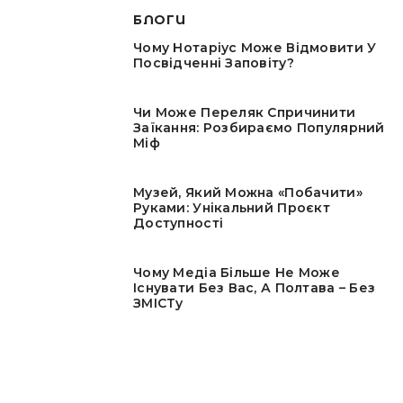
БЛОГИ
Чому Нотаріус Може Відмовити У
Посвідченні Заповіту?
Чи Може Переляк Спричинити
Заїкання: Розбираємо Популярний
Міф
Музей, Який Можна «побачити»
Руками: Унікальний Проєкт
Доступності
Чому Медіа Більше Не Може
Існувати Без Вас, А Полтава – Без
ЗМІСТу