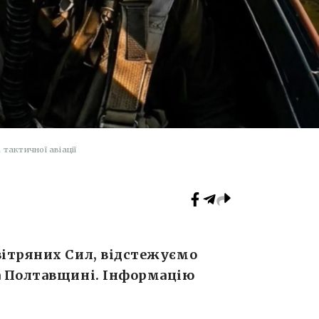
 тактичної авіації
ітряних Сил, відстежуємо
а Полтавщині. Інформацію