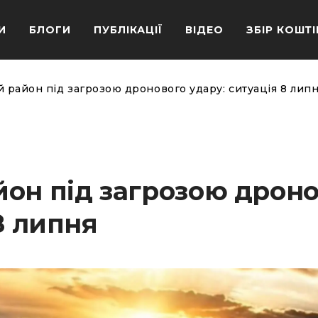
И
БЛОГИ
ПУБЛІКАЦІЇ
ВІДЕО
ЗБІР КОШТІ
 район під загрозою дронового удару: ситуація 8 лип
он під загрозою дрон
8 липня