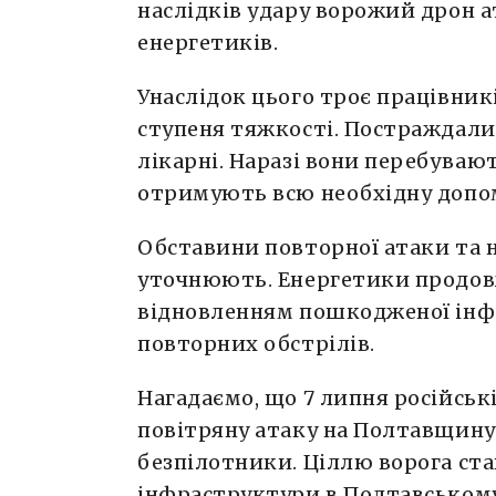
наслідків удару ворожий дрон 
енергетиків.
Унаслідок цього троє працівник
ступеня тяжкості. Постраждали
лікарні. Наразі вони перебувают
отримують всю необхідну допо
Обставини повторної атаки та 
уточнюють. Енергетики продо
відновленням пошкодженої інф
повторних обстрілів.
Нагадаємо, що 7 липня російськ
повітряну атаку на Полтавщину
безпілотники. Ціллю ворога ста
інфраструктури в Полтавському