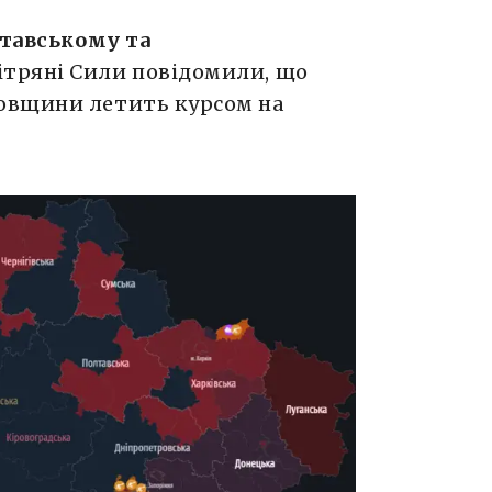
лтавському та
тряні Сили повідомили, що
овщини летить курсом на