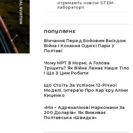
отримають новітні STEM-
лабораторії
ПОПУЛЯРНЕ
Вінчання Перед Бойовим Виїздом.
Війна І Кохання Однієї Пари У
Полтаві
Чому МРТ В Нормі, А Голова
Тріщить? Як Війна Ламає Наше Тіло
І Що З Цим Робити
Що Стоїть За Успіхом 12-Річної
Моделі. Інтервʼю Про Карʼєру Аліни
Киценко
«Ми – Адреналінові Наркомани За
200 Доларів». Як Виживає
Полтавська «швидка»