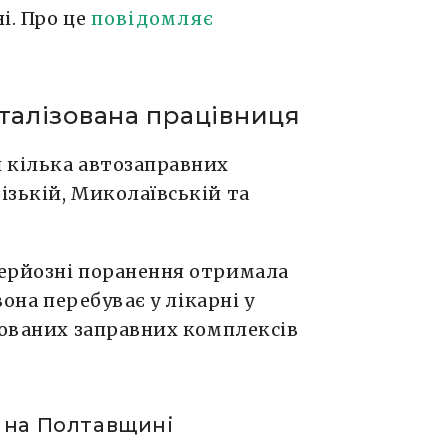
і. Про це
повідомляє
італізована працівниця
 кілька автозаправних
ізькій, Миколаївській та
ерйозні поранення отримала
вона перебуває у лікарні у
кованих заправних комплексів
» на Полтавщині