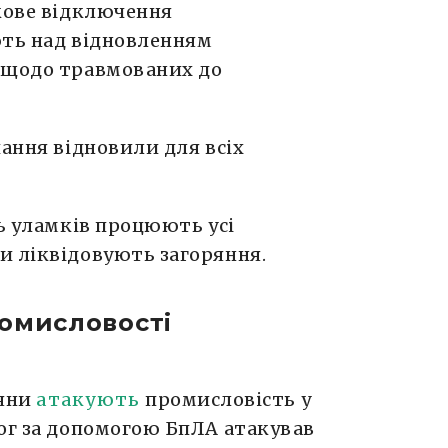
ткове відключення
ють над відновленням
 щодо травмованих до
ання відновили для всіх
нь уламків процюють усі
и ліквідовують загоряння.
ромисловості
іяни
атакують
промисловість у
рог за допомогою БпЛА атакував