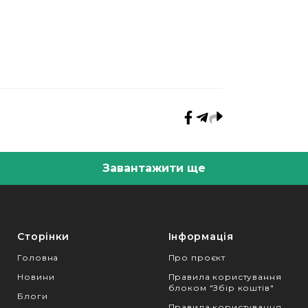
Завантажити ще
Сторінки
Інформація
Головна
Про проєкт
Новини
Правила користування
блоком "Збір коштів"
Блоги
Правила користування