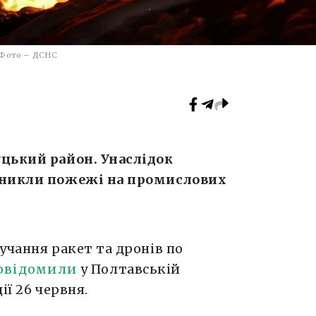
Фото – ДСНС
цький район. Унаслідок
иникли пожежі на промислових
учання ракет та дронів по
овідомили
у Полтавській
ії 26 червня.