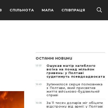
В
СПІЛЬНОТА
МАПА
СПІВПРАЦЯ
ОСТАННІ НОВИНИ
Ошукав матір загиблого
17:17
воїна на понад мільйон
гривень: у Полтаві
судитимуть псевдоадвоката
Зупинилося серце полковника
16:49
з Полтави, який присвятив
життя військово-будівельній
справі
За 11 тисяч доларів міг обіцяти
16:08
відстрочку від армії: у Полтаві