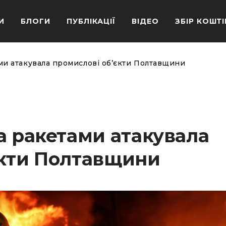
И
БЛОГИ
ПУБЛІКАЦІЇ
ВІДЕО
ЗБІР КОШТІ
ми атакувала промислові об’єкти Полтавщини
а ракетами атакувала
єкти Полтавщини