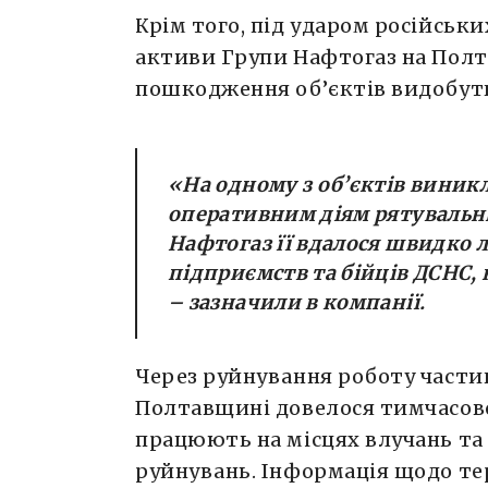
Крім того, під ударом російськ
активи Групи Нафтогаз на Полт
пошкодження об’єктів видобутку
«На одному з об’єктів виник
оперативним діям рятувальни
Нафтогаз її вдалося швидко л
підприємств та бійців ДСНС,
– зазначили в компанії.
Через руйнування роботу части
Полтавщині довелося тимчасово
працюють на місцях влучань т
руйнувань. Інформація щодо тер