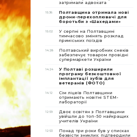
затримали адвоката
Полтавщина отримала нові
15:36
дрони-перехоплювачі для
боротьби з «Шахедами»
У серпні на Полтавщині
15:02
тимчасово змінять розклад
приміських поїздів
Полтавський виробник снеків
14:28
забезпечує товаром провідні
супермаркети України
У Полтаві розширили
14:24
програму безкоштовної
імплантації зубів для
ветеранів (ФОТО)
Сім ліцеїв Полтавщини
14:12
отримають новітні STEM-
лабораторії
Двоє освітян з Полтавщини
12:59
увійшли до топ-50 найкращих
учителів України
Понад три роки був у списках
12:53
безвісти зниклих: підтвердили