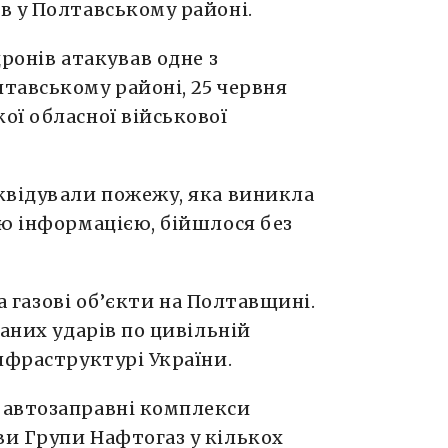
в у Полтавському районі.
ронів атакував одне з
тавському районі, 25 червня
ої обласної військової
квідували пожежу, яка виникла
ою інформацією, бійшлося без
а газові об’єкти на Полтавщині.
аних ударів по цивільній
нфраструктурі України.
 автозаправні комплекси
и Групи Нафтогаз у кількох