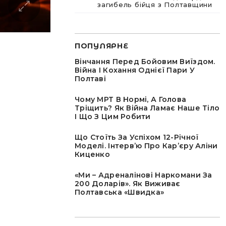
загибель бійця з Полтавщини
ПОПУЛЯРНЕ
Вінчання Перед Бойовим Виїздом.
Війна І Кохання Однієї Пари У
Полтаві
Чому МРТ В Нормі, А Голова
Тріщить? Як Війна Ламає Наше Тіло
І Що З Цим Робити
Що Стоїть За Успіхом 12-Річної
Моделі. Інтервʼю Про Карʼєру Аліни
Киценко
«Ми – Адреналінові Наркомани За
200 Доларів». Як Виживає
Полтавська «швидка»