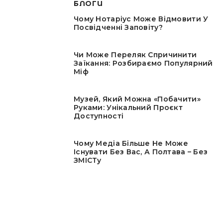
БЛОГИ
Чому Нотаріус Може Відмовити У
Посвідченні Заповіту?
Чи Може Переляк Спричинити
Заїкання: Розбираємо Популярний
Міф
Музей, Який Можна «побачити»
Руками: Унікальний Проєкт
Доступності
Чому Медіа Більше Не Може
Існувати Без Вас, А Полтава – Без
ЗМІСТу