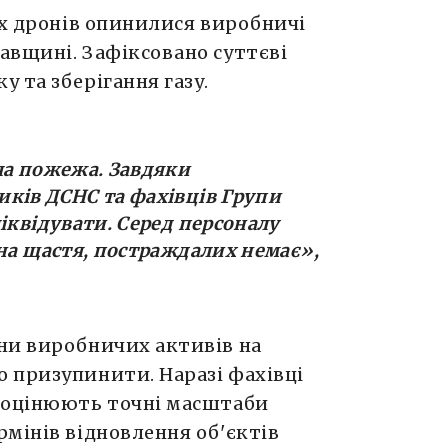
их дронів опинилися виробничі
авщині. Зафіксовано суттєві
 та зберігання газу.
ла пожежа. Завдяки
ків ДСНС та фахівців Групи
іквідувати. Серед персоналу
 на щастя, постраждалих немає»,
ни виробничих активів на
 призупинити. Наразі фахівці
а оцінюють точні масштаби
мінів відновлення об'єктів