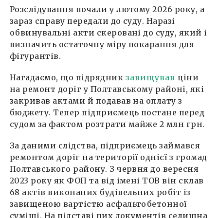
Розслідування почали у лютому 2026 року, а
зараз справу передали до суду. Наразі
обвинувальні акти скеровані до суду, який і
визначить остаточну міру покарання для
фігурантів.
Нагадаємо, що підрядник
завищував
ціни
на ремонт доріг у Полтавському районі, які
закривав актами й подавав на оплату з
бюджету. Тепер підприємець постане перед
судом за фактом розтрати майже 2 млн грн.
За даними слідства, підприємець займався
ремонтом доріг на території однієї з громад
Полтавського району. З червня до вересня
2023 року як ФОП та від імені ТОВ він склав
68 актів виконаних будівельних робіт із
завищеною вартістю асфальтобетонної
суміші. На підставі цих документів селищна