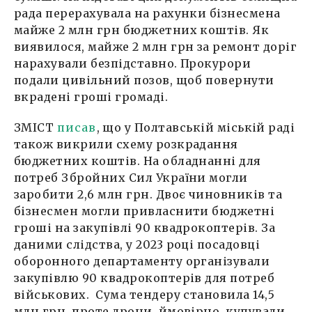
рада перерахувала на рахунки бізнесмена
майже 2 млн грн бюджетних коштів. Як
виявилося, майже 2 млн грн за ремонт доріг
нарахували безпідставно. Прокурори
подали цивільний позов, щоб повернути
вкрадені гроші громаді.
ЗМІСТ
писав
, що у Полтавській міській раді
також викрили схему розкрадання
бюджетних коштів. На обладнанні для
потреб Збройних Сил України могли
заробити 2,6 млн грн. Двоє чиновників та
бізнесмен могли привласнити бюджетні
гроші на закупівлі 90 квадрокоптерів. За
даними слідства, у 2023 році посадовці
оборонного департаменту організували
закупівлю 90 квадрокоптерів для потреб
військових. Сума тендеру становила 14,5
млн грн, проте дрони, ймовірно, купували