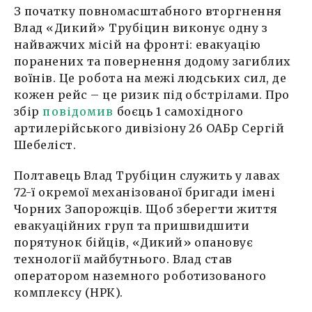
З початку повномасштабного вторгнення
Влад «Дикий» Трубіцин виконує одну з
найважчих місій на фронті: евакуацію
поранених та повернення додому загиблих
воїнів. Це робота на межі людських сил, де
кожен рейс – це ризик під обстрілами. Про
збір
повідомив
боєць 1 самохідного
артилерійського дивізіону 26 ОАБр Сергій
Шебеліст.
Полтавець Влад Трубіцин служить у лавах
72-ї окремої механізованої бригади імені
Чорних Запорожців. Щоб зберегти життя
евакуаційних груп та пришвидшити
порятунок бійців, «Дикий» опановує
технології майбутнього. Влад став
оператором наземного роботизованого
комплексу (НРК).