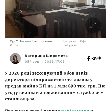
Суд У Полтаві. Ілюстративне
Джерело – Офіс
Фото
Омбудсмана
Катерина Шеремета
05 Червня 2026, 17:05
У 2020 році виконуючий обов’язків
директора підприємства без дозволу
продав майно КП на 1 млн 890 тис. грн. Цю
угоду визнали зловживанням службовим
становищем.
Про вирок суду 5 червня
повідомили
у