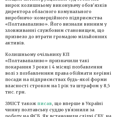
вирок колишньому виконувачу обов'язків
директора обласного комунального
виробничо-комерційного підприємства
«Полтавапаливо». Його визнали винним у
зловживанні службовим становищем, що
призвело до втрати громадою мільйонних
активів.
Колишньому очільнику КП
«Полтавапаливо» призначили такі
покарання 3 роки і 4 місяці позбавлення
волі з позбавленням права обіймати керівні
посади на підприємствах будь-якої форми
власності строком на 1 рік та штрафом у 8,5
тис. грн.
ЗМІСТ також
писав
, що вперше в Україні
чинну полтавську суддю увʼязнили за
роботу на ФСБ. Як встановили слідчі СБУ, на