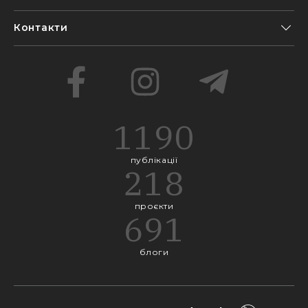
Контакти
1190
публікації
218
проєкти
691
блоги