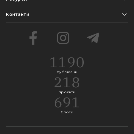
Контакти
1190
публікації
218
проєкти
691
блоги