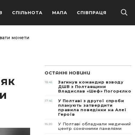
В
СПІЛЬНОТА
МАПА
СПІВПРАЦЯ
увати монети
ОСТАННІ НОВИНИ
 як
Загинув командир взводу
18:45
ДШВ з Полтавщини
ти
Владислав «Шеф» Погорєлко
У Полтаві з другої спроби
17:46
планують затвердити
правила поведінки на Алеї
Героїв
У Полтаві обладнали медичний
16:20
центр сонячними панелями