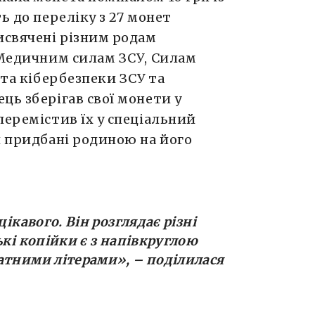
ь до переліку з 27 монет
исвячені різним родам
 Медичним силам ЗСУ, Силам
 та кібербезпеки ЗСУ та
ць зберігав свої монети у
перемістив їх у спеціальний
и придбані родиною на його
цікавого. Він розглядає різні
ькі копійки є з напівкруглою
ратними літерами
», – поділилася