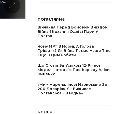
ПОПУЛЯРНЕ
Вінчання Перед Бойовим Виїздом.
Війна І Кохання Однієї Пари У
Полтаві
Чому МРТ В Нормі, А Голова
Тріщить? Як Війна Ламає Наше Тіло
І Що З Цим Робити
Що Стоїть За Успіхом 12-Річної
Моделі. Інтервʼю Про Карʼєру Аліни
Киценко
«Ми – Адреналінові Наркомани За
200 Доларів». Як Виживає
Полтавська «швидка»
БЛОГИ