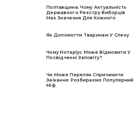
Полтавщина: Чому Актуальність
Державного Реєстру Виборців
Має Значення Для Кожного
Як Допомогти Тваринам У Спеку
Чому Нотаріус Може Відмовити У
Посвідченні Заповіту?
Чи Може Переляк Спричинити
Заїкання: Розбираємо Популярний
Міф