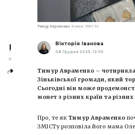
Тимур Авраменко
Колаж ЗМІСТу
Вікторія Іванова
08 Грудня 2025, 13:50
0
Тимур Авраменко – чотириклас
Зіньківської громади, який то
Сьогодні він може продемонс
монет з різних країн та різних 
Про, те як
Тимур Авраменко
по
ЗМІСТу розповіла його мама Ол