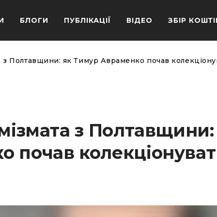
И
БЛОГИ
ПУБЛІКАЦІЇ
ВІДЕО
ЗБІР КОШТІ
та з Полтавщини: як Тимур Авраменко почав колекціон
умізмата з Полтавщини:
о почав колекціонува