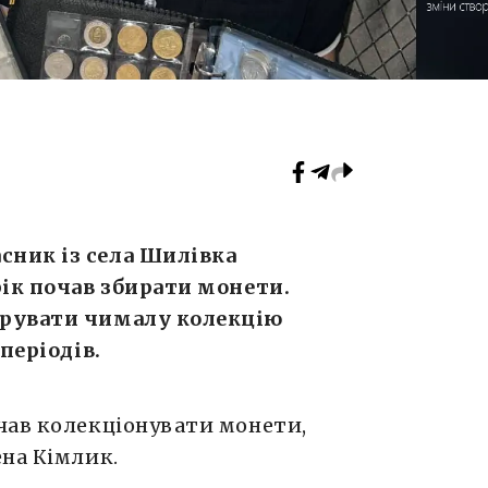
ник із села Шилівка
рік почав збирати монети.
трувати чималу колекцію
періодів.
чав колекціонувати монети,
ена Кімлик.