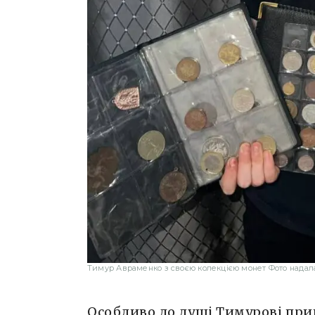
Тимур Авраменко з своєю колекцією монет Фото нада
Особливо до душі Тимурові прип