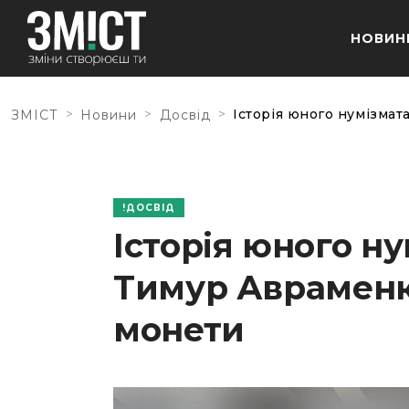
НОВИН
>
>
>
Історія юного нумізма
ЗМІСТ
Новини
Досвід
ДОСВІД
Історія юного н
Тимур Авраменк
монети