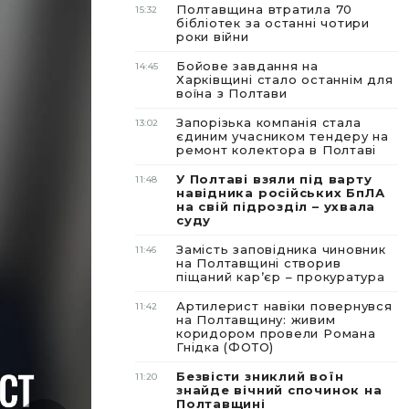
Полтавщина втратила 70
15:32
бібліотек за останні чотири
роки війни
Бойове завдання на
14:45
Харківщині стало останнім для
воїна з Полтави
Запорізька компанія стала
13:02
єдиним учасником тендеру на
ремонт колектора в Полтаві
У Полтаві взяли під варту
11:48
навідника російських БпЛА
на свій підрозділ – ухвала
суду
Замість заповідника чиновник
11:46
на Полтавщині створив
піщаний карʼєр – прокуратура
Артилерист навіки повернувся
11:42
на Полтавщину: живим
коридором провели Романа
Гнідка (ФОТО)
Безвісти зниклий воїн
11:20
знайде вічний спочинок на
Полтавщині