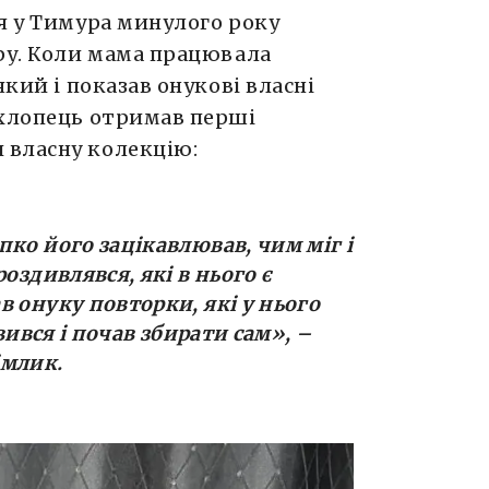
я у Тимура минулого року
дру. Коли мама працювала
який і показав онукові власні
 хлопець отримав перші
 власну колекцію:
пко його зацікавлював, чим міг і
оздивлявся, які в нього є
 онуку повторки, які у нього
авився і почав збирати сам
», –
імлик.