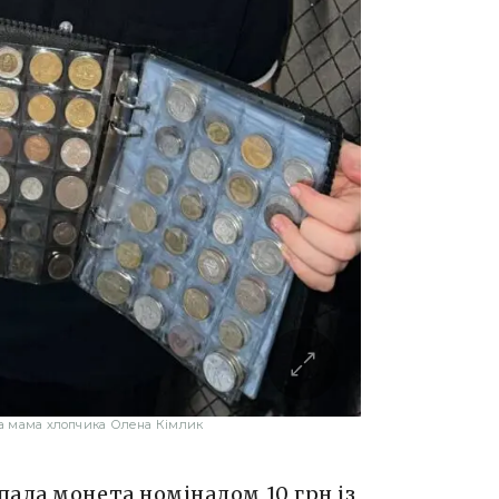
ла мама хлопчика Олена Кімлик
ала монета номіналом 10 грн із