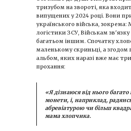
тризубом на звороті, яка входит
випущених у 2024 році. Вони пр
українського війська, зокрема:
логістики ЗСУ, Військам зв'язку
багатьом іншим. Спочатку хлопе
маленькому скриньці, а згодом 
альбом, яких наразі вже має тр
прохання:
«
Я дізнаюся від нього багато 
монети, і, наприклад, радянс
абревіатурою чи більш квад
мама хлопчика.