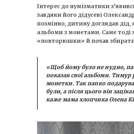
Інтерес до нумізматики з’явивс
завдяки його дідусеві Олексан
позмінно, дитину доглядав дід, 
альбоми з монетами. Саме тоді
«повторюшки» й почав збирати
«
Щоб йому було не нудно, па
показав свої альбоми. Тимур р
монетки. Так папко подарував
були, а після цього він зацік
каже мама хлопчика Олена К