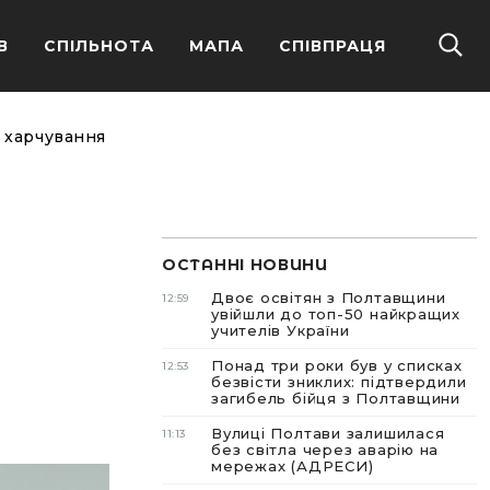
В
СПІЛЬНОТА
МАПА
СПІВПРАЦЯ
 харчування
ОСТАННІ НОВИНИ
Двоє освітян з Полтавщини
12:59
увійшли до топ-50 найкращих
учителів України
Понад три роки був у списках
12:53
безвісти зниклих: підтвердили
загибель бійця з Полтавщини
Вулиці Полтави залишилася
11:13
без світла через аварію на
мережах (АДРЕСИ)