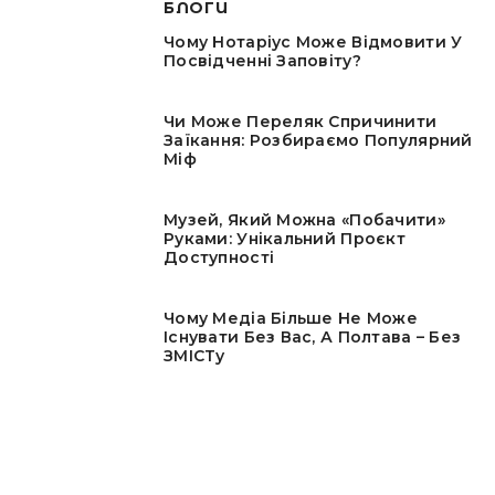
БЛОГИ
Чому Нотаріус Може Відмовити У
Посвідченні Заповіту?
Чи Може Переляк Спричинити
Заїкання: Розбираємо Популярний
Міф
Музей, Який Можна «побачити»
Руками: Унікальний Проєкт
Доступності
Чому Медіа Більше Не Може
Існувати Без Вас, А Полтава – Без
ЗМІСТу