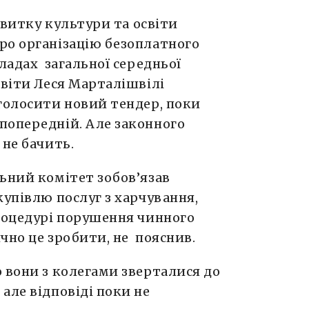
озвитку культури та освіти
ро організацію безоплатного
кладах загальної середньої
світи Леся Марталішвілі
голосити новий тендер, поки
попередній. Але законного
 не бачить.
ьний комітет зобов’язав
купівлю послуг з харчування,
процедурі порушення чинного
чно це зробити, не пояснив.
 вони з колегами зверталися до
але відповіді поки не