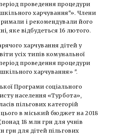
 період проведення процедури
ї шкільного харчування"». Члени
дтримали і рекомендували його
ні, яке відбудеться 16 лютого.
арячого харчування дітей у
віти усіх типів комунальної
 період проведення процедури
ї шкільного харчування» ".
ської Програми соціального
хисту населення «Турбота»,
класів пільгових категорій
я цього в міський бюджет на 2018
(понад 18 млн грн для учнів
н грн для дітей пільгових