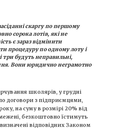
засіданні скаргу по першому
вно сорока лотів, які не
сть є зараз відмінити
ти процедуру по одному лоту і
сі три будуть неправильні,
ння. Вони юридично неграмотно
рчування школярів, у грудні
ло договори з підприємцями,
оку, на суму в розмірі 20% від
межені, безкоштовно їстимуть
 визначені відповідних Законом