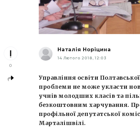
Наталія Норіцина
14 Лютого 2018, 12:03
0
Управління освіти Полтавсько
проблеми не може укласти нов
учнів молодших класів та піль
безкоштовним харчування. Про
профільної депутатської коміс
Марталішвілі.