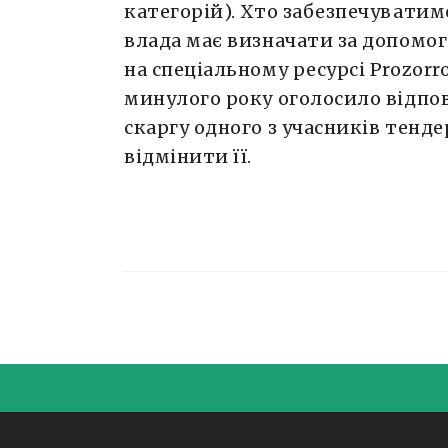
категорій). Хто забезпечуватиме
влада має визначати за допомог
на спеціальному ресурсі Prozorr
минулого року оголосило відпов
скаргу одного з учасників тенд
відмінити її.