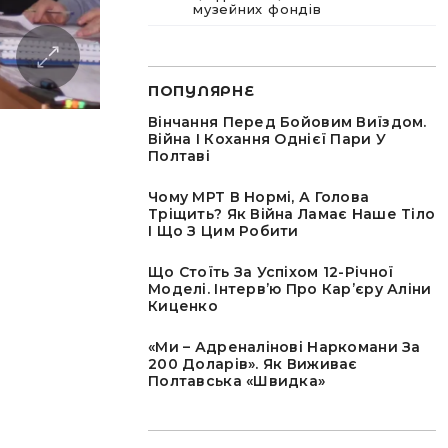
музейних фондів
ПОПУЛЯРНЕ
Вінчання Перед Бойовим Виїздом.
Війна І Кохання Однієї Пари У
Полтаві
Чому МРТ В Нормі, А Голова
Тріщить? Як Війна Ламає Наше Тіло
І Що З Цим Робити
Що Стоїть За Успіхом 12-Річної
Моделі. Інтервʼю Про Карʼєру Аліни
Киценко
«Ми – Адреналінові Наркомани За
200 Доларів». Як Виживає
Полтавська «швидка»