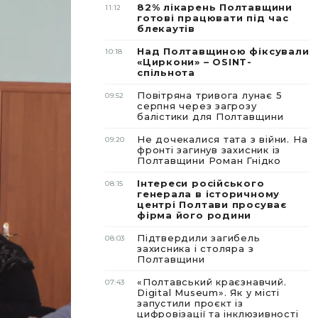
82% лікарень Полтавщини
11:12
готові працювати під час
блекаутів
Над Полтавщиною фіксували
10:18
«Циркони» – OSINT-
спільнота
Повітряна тривога лунає 5
09:52
серпня через загрозу
балістики для Полтавщини
Не дочекалися тата з війни. На
09:20
фронті загинув захисник із
Полтавщини Роман Гнідко
Інтереси російського
08:15
генерала в історичному
центрі Полтави просуває
фірма його родини
Підтвердили загибель
08:03
захисника і столяра з
Полтавщини
«Полтавський краєзнавчий.
07:43
Digital Museum». Як у місті
запустили проєкт із
цифровізації та інклюзивності