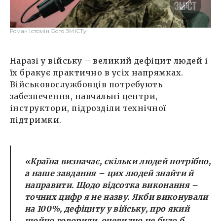
Роман Істомін Фото ЗМІСТу
Наразі у війську – великий дефіцит людей і
їх бракує практично в усіх напрямках.
Військовослужбовців потребують
забезпечення, навчальні центри,
інструктори, підрозділи технічної
підтримки.
«Країна визначає, скільки людей потрібно,
а наше завдання – цих людей знайти й
направити. Щодо відсотка виконання –
точних цифр я не назву. Якби виконували
на 100%, дефіциту у війську, про який
щойно говорили, очевидно не було б.