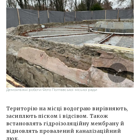
Демонтажні роботи Фото Полтавської міської ради
Територію на місці водограю вирівняють,
засиплють піском і відсівом. Також
встановлять гідроізоляційну мембрану й
відновлять провалений каналізаційний
люк.