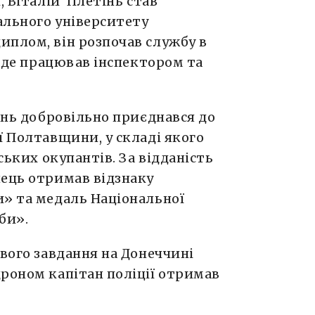
, Віталій Плетінь став
ального університету
иплом, він розпочав службу в
, де працював інспектором та
тінь добровільно приєднався до
ї Полтавщини, у складі якого
ських окупантів. За відданість
нець отримав відзнаку
и» та медаль Національної
жби».
ового завдання на Донеччині
роном капітан поліції отримав