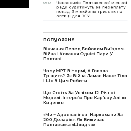
Чиновників Полтавської міської
09:10
ради судитимуть за переплату
понад 3 мільйонів гривень на
оптиці для ЗСУ
ПОПУЛЯРНЕ
Вінчання Перед Бойовим Виїздом.
Війна І Кохання Однієї Пари У
Полтаві
Чому МРТ В Нормі, А Голова
Тріщить? Як Війна Ламає Наше Тіло
І Що З Цим Робити
Що Стоїть За Успіхом 12-Річної
Моделі. Інтервʼю Про Карʼєру Аліни
Киценко
«Ми – Адреналінові Наркомани За
200 Доларів». Як Виживає
Полтавська «швидка»