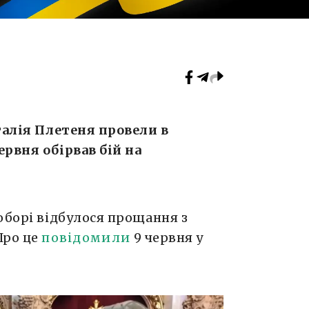
талія Плетеня провели в
ервня обірвав бій на
оборі відбулося прощання з
Про це
повідомили
9 червня у