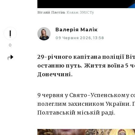
Віталій Плетінь
Колаж ЗМІСТу
Валерія Малік
09 Червня 2026, 13:58
0
29-річного капітана поліції Ві
останню путь. Життя воїна 5 ч
Донеччині.
9 червня у Свято-Успенському с
полеглим захисником України. 
Полтавській міській раді.