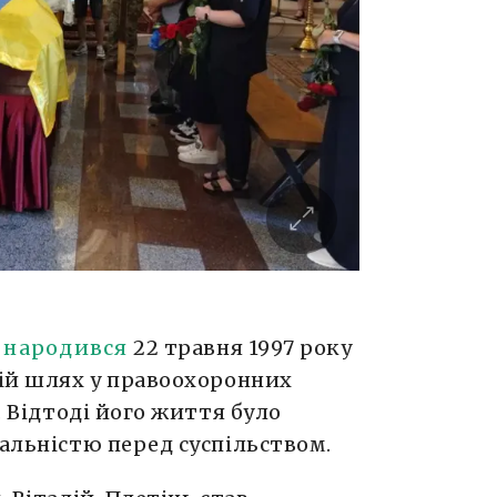
народився
22 травня 1997 року
вій шлях у правоохоронних
і. Відтоді його життя було
дальністю перед суспільством.