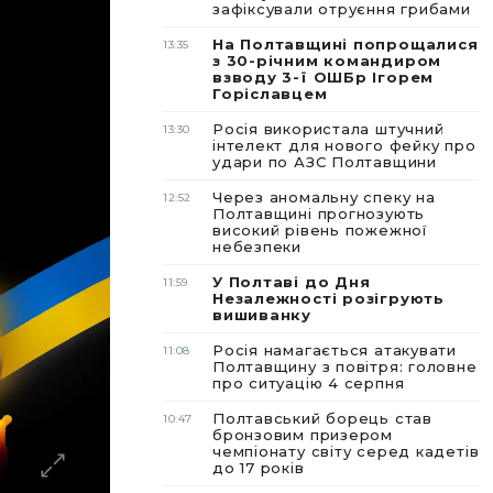
зафіксували отруєння грибами
На Полтавщині попрощалися
13:35
з 30-річним командиром
взводу 3-ї ОШБр Ігорем
Горіславцем
Росія використала штучний
13:30
інтелект для нового фейку про
удари по АЗС Полтавщини
Через аномальну спеку на
12:52
Полтавщині прогнозують
високий рівень пожежної
небезпеки
У Полтаві до Дня
11:59
Незалежності розігрують
вишиванку
Росія намагається атакувати
11:08
Полтавщину з повітря: головне
про ситуацію 4 серпня
Полтавський борець став
10:47
бронзовим призером
чемпіонату світу серед кадетів
до 17 років