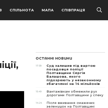
В
СПІЛЬНОТА
МАПА
СПІВПРАЦЯ
ОСТАННІ НОВИНИ
ції,
Суд залишив під вартою
17:39
посадовця поліції
Полтавщини Сергія
Балашова, якого
підозрюють у незаконному
збагаченні на 14 мільйонів
Вантажівкам обмежили рух
15:49
дорогами Полтавщини у спеку
Після вживання смажених
14:24
зеленушок на Полтавщині