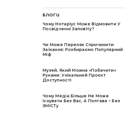
БЛОГИ
Чому Нотаріус Може Відмовити У
Посвідченні Заповіту?
Чи Може Переляк Спричинити
Заїкання: Розбираємо Популярний
Міф
Музей, Який Можна «побачити»
Руками: Унікальний Проєкт
Доступності
Чому Медіа Більше Не Може
Існувати Без Вас, А Полтава – Без
ЗМІСТу