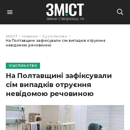
>
>
>
ЗМІСТ
Новини
Суспільство
На Полтавщині зафіксували сім випадків отруєння
невідомою речовиною
СУСПІЛЬСТВО
На Полтавщині зафіксували
сім випадків отруєння
невідомою речовиною