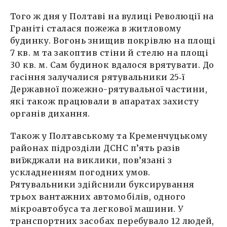
Того ж дня у Полтаві на вулиці Революції на
Граніті сталася пожежа в житловому
будинку. Вогонь знищив покрівлю на площі
7 кв. м та закоптив стіни й стелю на площі
30 кв. м. Сам будинок вдалося врятувати. До
гасіння залучалися рятувальники 25‑ї
Державної пожежно-рятувальної частини,
які також працювали в апаратах захисту
органів дихання.
Також у Полтавському та Кременчуцькому
районах підрозділи ДСНС п’ять разів
виїжджали на виклики, пов’язані з
ускладненням погодних умов.
Рятувальники здійснили буксирування
трьох вантажних автомобілів, одного
мікроавтобуса та легкової машини. У
транспортних засобах перебувало 12 людей,