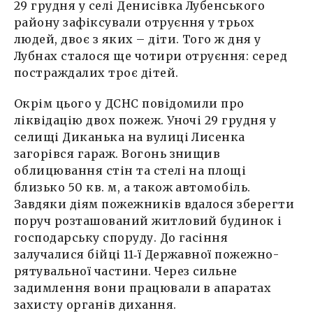
29 грудня у селі Денисівка Лубенського
району зафіксували отруєння у трьох
людей, двоє з яких – діти. Того ж дня у
Лубнах сталося ще чотири отруєння: серед
постраждалих троє дітей.
Окрім цього у ДСНС повідомили про
ліквідацію двох пожеж. Уночі 29 грудня у
селищі Диканька на вулиці Лисенка
загорівся гараж. Вогонь знищив
облицювання стін та стелі на площі
близько 50 кв. м, а також автомобіль.
Завдяки діям пожежників вдалося зберегти
поруч розташований житловий будинок і
господарську споруду. До гасіння
залучалися бійці 11‑ї Державної пожежно-
рятувальної частини. Через сильне
задимлення вони працювали в апаратах
захисту органів дихання.