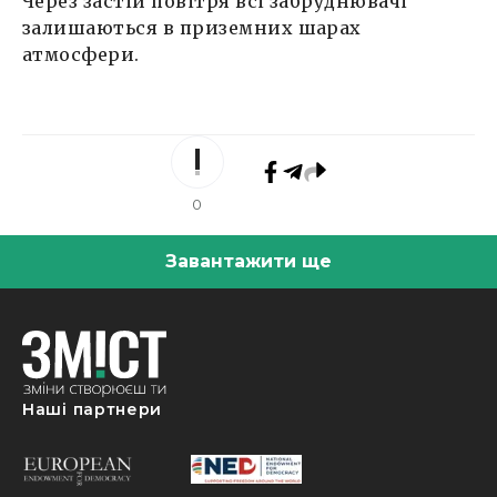
Через застій повітря всі забруднювачі
залишаються в приземних шарах
атмосфери.
0
Завантажити ще
Наші партнери