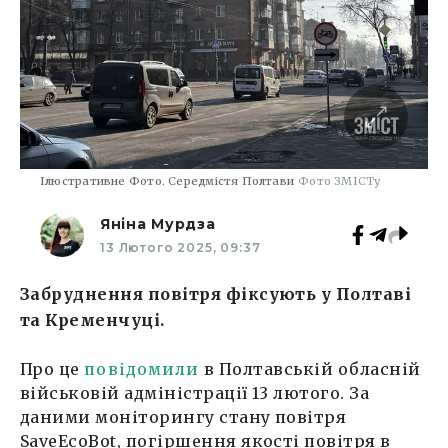
Ілюстративне Фото. Середмістя Полтави
Фото ЗМІСТу
Яніна Мурдза
13 Лютого 2025, 09:37
Забруднення повітря фіксують у Полтаві
та Кременчуці.
Про це
повідомили
в Полтавській обласній
військовій адміністрації 13 лютого. За
даними моніторингу стану повітря
SaveEcoBot, погіршення якості повітря в