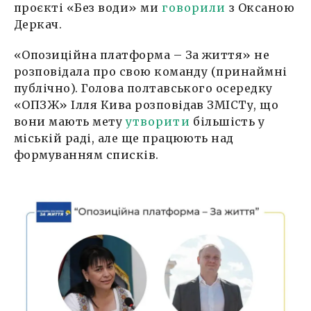
проєкті «Без води» ми
говорили
з Оксаною
Деркач.
«Опозиційна платформа – За життя» не
розповідала про свою команду (принаймні
публічно). Голова полтавського осередку
«ОПЗЖ» Ілля Кива розповідав ЗМІСТу, що
вони мають мету
утворити
більшість у
міській раді, але ще працюють над
формуванням списків.