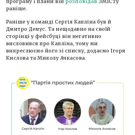
програму і плани він
розповідав
ЗМІСТу
раніше.
Раніше у команді Сергія Капліна був й
Дмитро Демус. Та нещодавно на своїй
сторінці у фейсбуці він негативно
висловився про Капліна, тому ми
викреслюємо його зі списку, додаємо Ігоря
Кислова та Миколу Ачкасова.