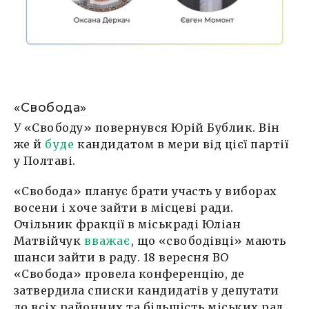
«Свобода»
У «Свободу» повернувся Юрій Бублик. Він
же й
буде
кандидатом в мери від цієї партії
у Полтаві.
«Свобода» планує брати участь у виборах
восени і хоче зайти в місцеві ради.
Очільник фракції в міськраді Юліан
Матвійчук
вважає
, що «свободівці» мають
шанси зайти в раду. 18 вересня ВО
«Свобода» провела конференцію, де
затвердила списки кандидатів у депутати
до всіх районних та більшість міських рад.