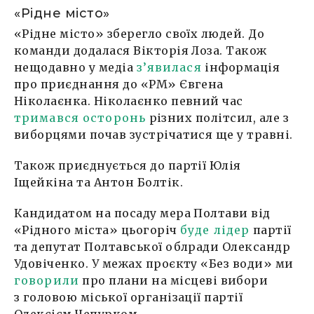
«Рідне місто»
«Рідне місто» зберегло своїх людей. До
команди додалася Вікторія Лоза. Також
нещодавно у медіа
з’явилася
інформація
про приєднання до «РМ» Євгена
Ніколаєнка. Ніколаєнко певний час
тримався осторонь
різних політсил, але з
виборцями почав зустрічатися ще у травні.
Також приєднується до партії Юлія
Іщейкіна та Антон Болтік.
Кандидатом на посаду мера Полтави від
«Рідного міста» цьогоріч
буде лідер
партії
та депутат Полтавської облради Олександр
Удовіченко. У межах проєкту «Без води» ми
говорили
про плани на місцеві вибори
з головою міської організації партії