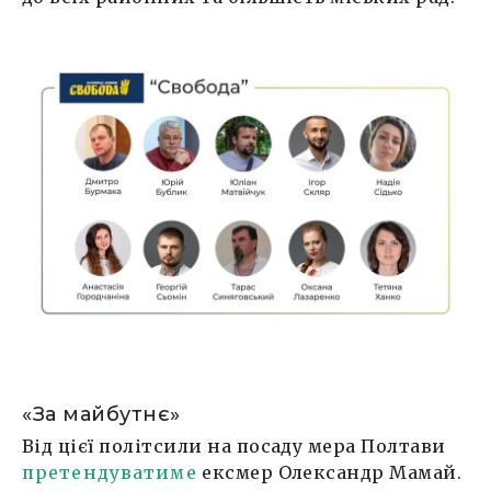
«За майбутнє»
Від цієї політсили на посаду мера Полтави
претендуватиме
ексмер Олександр Мамай.