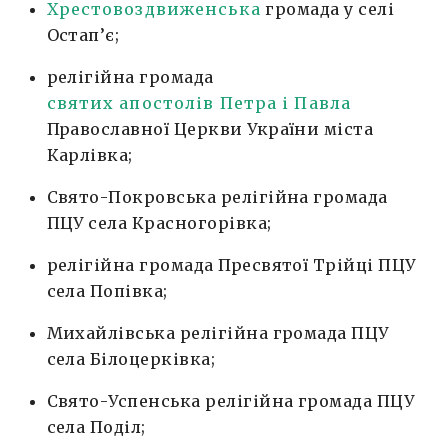
Хрестовоздвиженська
громада у селі
Остап’є;
релігійна громада
святих апостолів Петра і Павла
Православної Церкви України міста
Карлівка;
Свято-Покровська релігійна громада
ПЦУ села Красногорівка;
релігійна громада Пресвятої Трійці ПЦУ
села Попівка;
Михайлівська релігійна громада ПЦУ
села Білоцерківка;
Свято-Успенська релігійна громада ПЦУ
села Поділ;