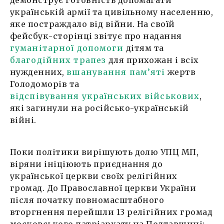
українській армії та цивільному населенню,
яке постраждало від війни. На своїй
фейсбук-сторінці звітує про надання
гуманітарної допомоги
дітям та
благодійних трапез
для прихожан і всіх
нужденних,
вшанування пам’яті
жертв
Голодоморів та
відспівування українських військових
,
які загинули на російсько-українській
війні.
Поки політики вирішують долю УПЦ МП,
віряни ініціюють приєднання до
української церкви своїх релігійних
громад. До Православної церкви України
після початку повномасштабного
вторгнення перейшли 13 релігійних громад
московського патріархату на Полтавщині: