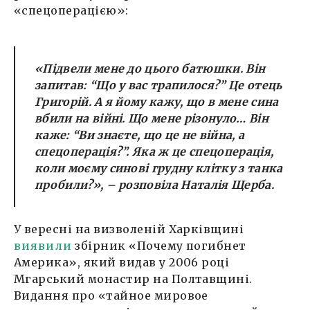
«спецоперацією»:
«Підвели мене до цього батюшки. Він
запитав: “Що у вас трапилося?” Це отець
Григорій. А я йому кажу, що в мене сина
вбили на війні. Що мене різонуло… Він
каже: “Ви знаєте, що це не війна, а
спецоперація?”. Яка ж це спецоперація,
коли моєму синові грудну клітку з танка
пробили?», – розповіла Наталія Щерба.
У вересні на визволеній Харківщині
виявили
збірник «Почему погибнет
Америка», який видав у 2006 році
Мгарський монастир на Полтавщині.
Видання про «тайное мировое