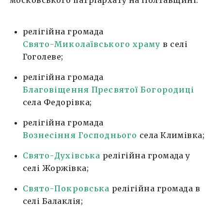
релігійна громада
Свято-Миколаївського храму
в селі
Гоголеве;
релігійна громада
Благовіщення Пресвятої Богородиці
села Федорівка;
релігійна громада
Вознесіння Господнього
села Климівка;
Свято-Духівська
релігійна громада у
селі Жоржівка;
Свято-Покр
о
вська
релігійна громада в
селі Балаклія;