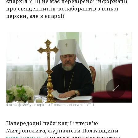
єпархія УПЦ не має перевіреної інформації
про священників-колаборантів з їхньої
церкви, але в єпархії.
Фото з фейсбук-сторінки Полтавської єпархії УПЦ
Напередодні публікації інтерв’ю
Митрополита, журналісти Полтавщини
звернулися
до нього з переліком питань.