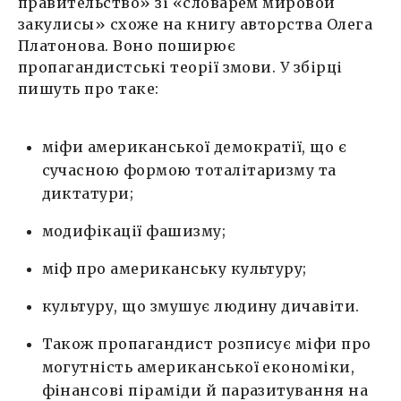
правительство» зі «словарем мировой
закулисы» схоже на книгу авторства Олега
Платонова. Воно поширює
пропагандистські теорії змови. У збірці
пишуть про таке:
міфи американської демократії, що є
сучасною формою тоталітаризму та
диктатури;
модифікації фашизму;
міф про американську культуру;
культуру, що змушує людину дичавіти.
Також пропагандист розписує міфи про
могутність американської економіки,
фінансові піраміди й паразитування на