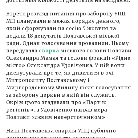
Втретє розгляд питання про заборону УПЦ
МП планували в межах порядку денного,
який сформували на сесію 5 жовтня та
подали 18 депутатів Полтавської міської
ради. Однак голосування провалили. Цьому
передувала
сварка
міського голови Полтави
Олександра Мамая та голови фракції «Рідне
місто» Олександра Удовіченка. У ній вони
дискутували про те, як дивитися в очі
Митрополиту Полтавському і
Миргородському Филипу після голосування
за заборону церкви в якій він служить.
Окрім цього згадували про «Партію
регіонів», а Удовіченко назвав мера
Полтави «лєвим наперсточником».
Нині Полтавська єпархія УПЦ публічно
демонструє готовність допомагати