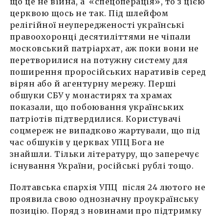
що це не війна, а «спецоперація», то з цією
церквою щось не так. Під шлейфом
релігійної неупередженості українські
правоохоронці десятиліттями не чіпали
московський патріархат, аж поки вони не
перетворилися на потужну систему для
поширення проросійських наративів серед
вірян або й агентурну мережу. Перші
обшуки СБУ у монастирях та храмах
показали, що побоювання українських
патріотів підтвердилися. Користувачі
соцмереж не випадково жартували, що під
час обшуків у церквах УПЦ Бога не
знайшли. Тільки літературу, що заперечує
існування України, російські рублі тощо.
Полтавська єпархія УПЦ після 24 лютого не
проявила свою однозначну проукраїнську
позицію. Поряд з новинами про підтримку