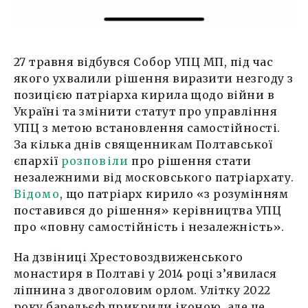
27 травня відбувся Собор УПЦ МП, під час
якого ухвалили рішення виразити незгоду з
позицією патріарха кирила щодо війни в
Україні та змінити статут про управління
УПЦ з метою встановлення самостійності.
За кілька днів священникам Полтавської
єпархії
розповіли
про рішення стати
незалежними від московського патріархату.
Відомо
, що патріарх кирило «з розумінням
поставився до рішення» керівництва УПЦ
про «повну самостійність і незалежність».
На дзвіниці Хрестовоздвиженського
монастиря в Полтаві у 2014 році з’явилася
ліпнина з двоголовим орлом. Улітку 2022
року барельєф прикрили іконою, але це