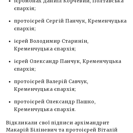
ієромонах Даниїл Корчевий, Полтавська
єпархія;
протоієрей Сергій Панчук, Кременчуцька
єпархія;
ієрей Володимир Старинін,
Кременчуцька єпархія;
ієрей Олександр Панчук, Кременчуцька
єпархія;
протоієрей Валерій Савчук,
Кременчуцька єпархія;
протоієрей Олександр Пашко,
Кременчуцька єпархія.
Відкликали свої підписи архімандрит
Макарій Біліневич та протоієрей Віталій