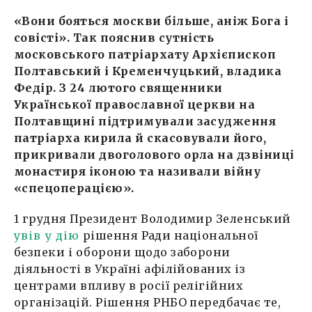
«Вони бояться москви більше, аніж Бога і
совісті». Так пояснив сутність
московського патріархату Архієпископ
Полтавський і Кременчуцький, владика
Федір. З 24 лютого священники
Української православної церкви на
Полтавщині підтримували засудження
патріарха кирила й скасовували його,
прикривали двоголового орла на дзвіниці
монастиря іконою та називали війну
«спецоперацією».
1 грудня Президент Володимир Зеленський
увів у дію
рішення Ради національної
безпеки і оборони щодо заборони
діяльності в Україні афілійованих із
центрами впливу в росії релігійних
організацій. Рішення РНБО передбачає те,