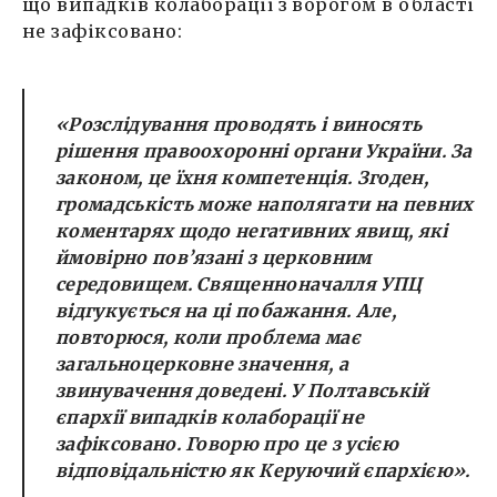
що випадків колаборації з ворогом в області
не зафіксовано:
«Розслідування проводять і виносять
рішення правоохоронні органи України. За
законом, це їхня компетенція. Згоден,
громадськість може наполягати на певних
коментарях щодо негативних явищ, які
ймовірно пов’язані з церковним
середовищем. Священноначалля УПЦ
відгукується на ці побажання. Але,
повторюся, коли проблема має
загальноцерковне значення, а
звинувачення доведені. У Полтавській
єпархії випадків колаборації не
зафіксовано. Говорю про це з усією
відповідальністю як Керуючий єпархією».